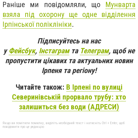
Раніше ми повідомляли, що
Мунварта
взяла під охорону ще одне відділення
Ірпінської поліклініки
.
Підписуйтесь на нас
у
Фейсбук
,
Інстаграм
та
Телеграм
, щоб не
пропустити цікавих та актуальних новин
Ірпеня та регіону!
Читайте також:
В Ірпені по вулиці
Северинівській прорвало трубу: хто
залишиться без води (АДРЕСИ)
Якщо ви помітили помилку, виділіть необхідний текст і натисніть Ctrl + Enter, щоб
повідомити про це редакцію