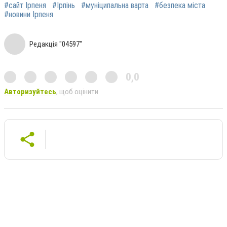
#сайт Ірпеня
#Ірпінь
#муніципальна варта
#безпека міста
#новини Ірпеня
Редакція "04597"
0,0
Авторизуйтесь
, щоб оцінити