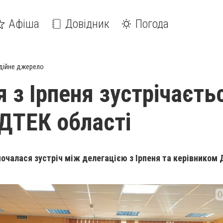
Афіша
Довідник
Погода
дійне джерело
 з Ірпеня зустрічаєть
ДТЕК області
почалася зустріч між делегацією з Ірпеня та керівником