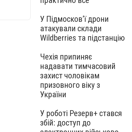
практично все"
У Підмосков’ї дрони
атакували склади
Wildberries та підстанцію
Чехія припиняє
надавати тимчасовий
захист чоловікам
призовного віку з
України
У роботі Резерв+ стався
збій: доступ до