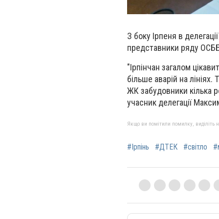
З боку Ірпеня в делегац
представники ряду ОСББ
"Ірпінчан загалом цікави
більше аварій на лініях.
ЖК забудовники кілька р
учасник делегації Макси
Якщо ви помітили помилку, виділіть нео
#Ірпінь
#ДТЕК
#світло
#