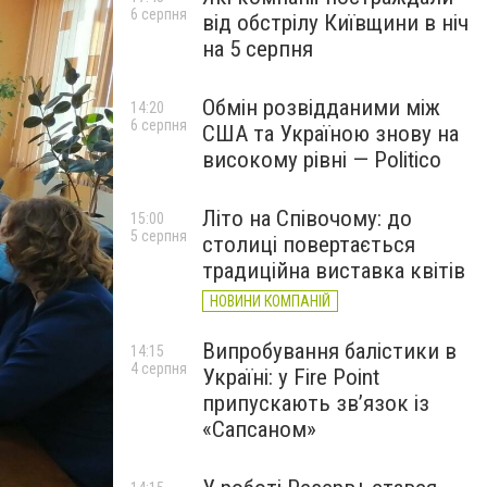
6 серпня
від обстрілу Київщини в ніч
на 5 серпня
Обмін розвідданими між
14:20
6 серпня
США та Україною знову на
високому рівні — Politico
Літо на Співочому: до
15:00
5 серпня
столиці повертається
традиційна виставка квітів
НОВИНИ КОМПАНІЙ
Випробування балістики в
14:15
4 серпня
Україні: у Fire Point
припускають зв’язок із
«Сапсаном»