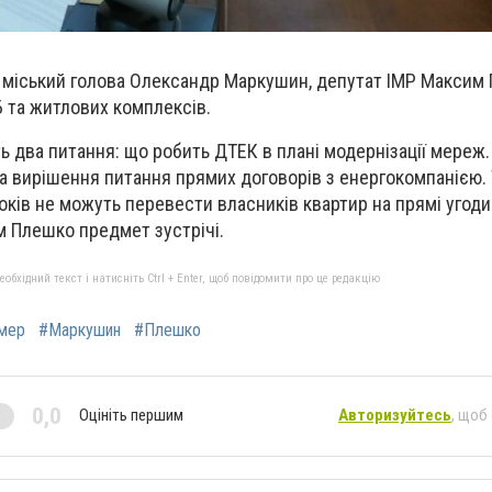
ії міський голова Олександр Маркушин, депутат ІМР Максим
 та житлових комплексів.
ть два питання: що робить ДТЕК в плані модернізації мереж
 Та вирішення питання прямих договорів з енергокомпанією. 
оків не можуть перевести власників квартир на прямі угоди"
м Плешко предмет зустрічі.
бхідний текст і натисніть Ctrl + Enter, щоб повідомити про це редакцію
мер
#Маркушин
#Плешко
0,0
Оцініть першим
Авторизуйтесь
, щоб