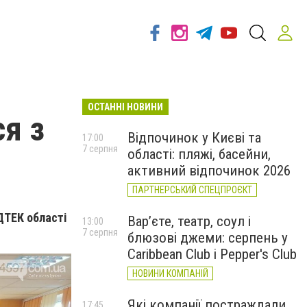
ОСТАННІ НОВИНИ
ся з
Відпочинок у Києві та
17:00
7 серпня
області: пляжі, басейни,
активний відпочинок 2026
ПАРТНЕРСЬКИЙ СПЕЦПРОЄКТ
 ДТЕК області
Вар’єте, театр, соул і
13:00
7 серпня
блюзові джеми: серпень у
Caribbean Club і Pepper's Club
НОВИНИ КОМПАНІЙ
Які компанії постраждали
17:45