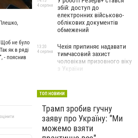
У роботі Резерв+ стався
14:15
4 серпня
збій: доступ до
електронних військово-
облікових документів
 Плешко,
обмежений
. Щоб не було
Чехія припиняє надавати
13:20
Так як в ряді
4 серпня
тимчасовий захист
, - пояснив
чоловікам призовного віку
з України
ТОП НОВИНИ
Трамп зробив гучну
заяву про Україну: "Ми
 оцінити
можемо взяти