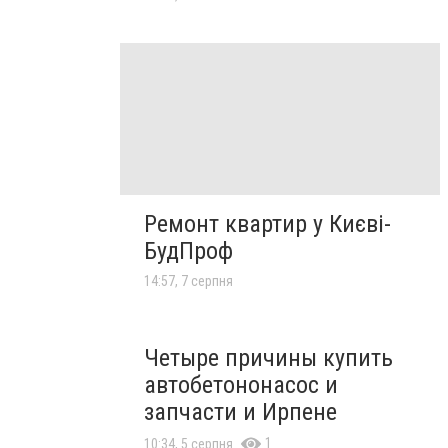
Ремонт квартир у Києві-
БудПроф
14:57, 7 серпня
Четыре причины купить
автобетононасос и
запчасти и Ирпене
1
10:34, 5 серпня