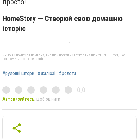
просто!
HomeStory — Створюй свою домашню
історію
Якщо ви помітили помилку, виділіть необхідний текст і натисніть Ctrl + Enter, щоб
повідомити про це редакцію
#рулонні штори
#жалюзі
#ролети
0,0
Авторизуйтесь
, щоб оцінити