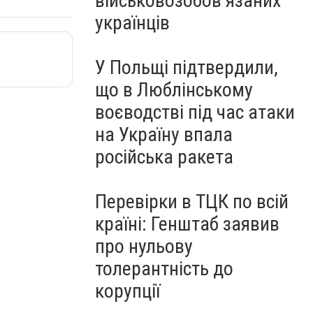
військовозобов’язаних
українців
У Польщі підтвердили,
що в Люблінському
воєводстві під час атаки
на Україну впала
російська ракета
Перевірки в ТЦК по всій
країні: Генштаб заявив
про нульову
толерантність до
корупції