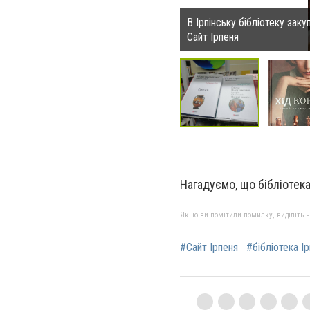
В Ірпінську бібліотеку заку
Сайт Ірпеня
Нагадуємо, що бібліотека
Якщо ви помітили помилку, виділіть нео
#Сайт Ірпеня
#бібліотека Ір