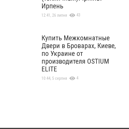
Ирпень
43
12:41, 26 липня
Купить Межкомнатные
Двери в Броварах, Киеве,
по Украине от
производителя OSTIUM
ELITE
4
10:44, 5 серпня