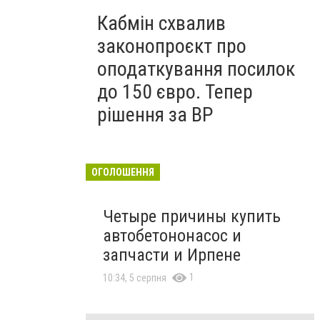
Кабмін схвалив
законопроєкт про
оподаткування посилок
до 150 євро. Тепер
рішення за ВР
ОГОЛОШЕННЯ
Четыре причины купить
автобетононасос и
запчасти и Ирпене
1
10:34, 5 серпня