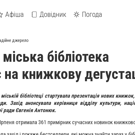
Афіша
Довідник
Погода
адійне джерело
 міська бібліотека
 на книжкову дегуста
й міській бібліотеці стартувала презентація
нових книжок,
ди. Захід анонсувала керівниця відділу культури, наці
ої ради Євгенія Антонюк.
а Ірпеня отримала 361 примірник сучасних новинок книжкової
ла захід і покаже бестселлери, які можна знайти зараз у біб