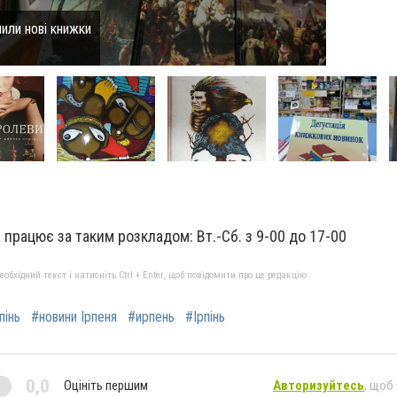
пили нові книжки
 працює за таким розкладом: Вт.-Сб. з 9-00 до 17-00
бхідний текст і натисніть Ctrl + Enter, щоб повідомити про це редакцію
пінь
#новини Ірпеня
#ирпень
#Ірпінь
0,0
Оцініть першим
Авторизуйтесь
, щоб