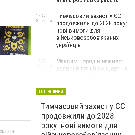
В Ірпінську бібліотеку закупили нові книжки
Тимчасовий захист у ЄС
Сайт Ірпеня
15:42
31 липня
продовжили до 2028 року:
нові вимоги для
військовозобов’язаних
українців
Максим Бородін наживо:
17:00
29 липня
великий літній концерт на
терасі River Mall
НОВИНИ КОМПАНІЙ
ТОП НОВИНИ
Тимчасовий захист у ЄС
продовжили до 2028
року: нові вимоги для
 оцінити