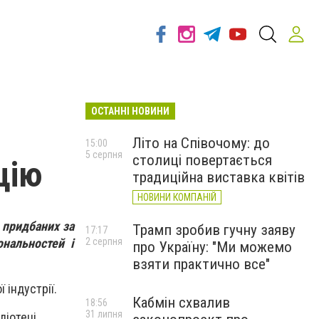
ОСТАННІ НОВИНИ
Літо на Співочому: до
15:00
5 серпня
столиці повертається
цію
традиційна виставка квітів
НОВИНИ КОМПАНІЙ
 придбаних за
Трамп зробив гучну заяву
17:17
ональностей і
2 серпня
про Україну: "Ми можемо
взяти практично все"
 індустрії.
Кабмін схвалив
18:56
31 липня
ліотеці.