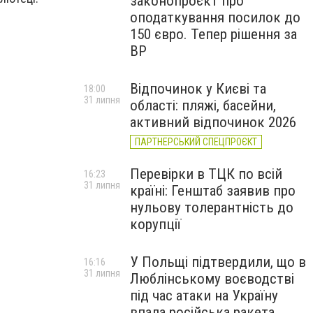
законопроєкт про
оподаткування посилок до
150 євро. Тепер рішення за
ВР
Відпочинок у Києві та
18:00
31 липня
області: пляжі, басейни,
активний відпочинок 2026
ПАРТНЕРСЬКИЙ СПЕЦПРОЄКТ
Перевірки в ТЦК по всій
16:23
31 липня
країні: Генштаб заявив про
нульову толерантність до
корупції
У Польщі підтвердили, що в
16:16
31 липня
Люблінському воєводстві
під час атаки на Україну
впала російська ракета