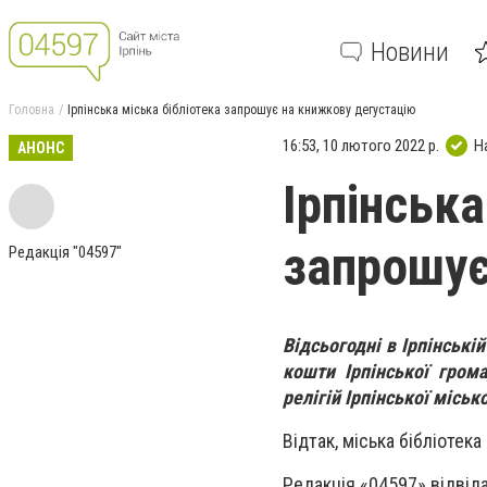
Новини
Головна
Ірпінська міська бібліотека запрошує на книжкову дегустацію
16:53, 10 лютого 2022 р.
Н
АНОНС
Ірпінська
запрошує
Редакція "04597"
Відсьогодні в Ірпінські
кошти Ірпінської грома
релігій Ірпінської міськ
Відтак, міська бібліотек
Редакція «04597» відвіда