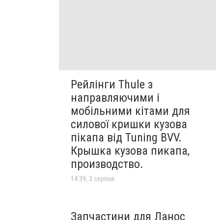
Рейлінги Thule з
направляючими і
мобільними кітами для
силової кришки кузова
пікапа від Tuning BVV.
Крышка кузова пикапа,
производство.
14:39, 3 серпня
Запчастини для Ланос