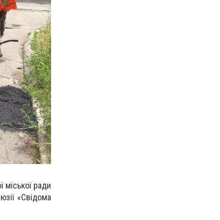
ї
міської ради
люзії «Свідома