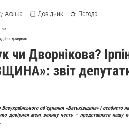
Афіша
Довідник
Погода
 рік
адійне джерело
к чи Дворнікова? Ірпі
ЩИНА»: звіт депутатк
о Всеукраїнського об
’
єднання «Батьківщина» і особисто н
ко довірили мені велику честь – представляти
нашу
п
.