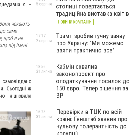
д
недавна
я –
5 серпня
столиці повертається
традиційна виставка квітів
НОВИНИ КОМПАНІЙ
. Вони чекають
 що саме
Трамп зробив гучну заяву
17:17
е, щоб я не
2 серпня
про Україну: "Ми можемо
ла від імені
взяти практично все"
Кабмін схвалив
18:56
31 липня
законопроєкт про
оподаткування посилок до
я
самовіддано
150 євро. Тепер рішення за
и. Сьогодні ж
ВР
вно
ініціювала
Перевірки в ТЦК по всій
16:23
31 липня
країні: Генштаб заявив про
нульову толерантність до
корупції