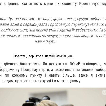
а в Ірпені.
Всі знають мене як Віолетту Кременчук, ві
на. Тут все моє життя - рідні, друзі, колеги, сусіди, виборці
 краще, адже я переконувала і продовжую переконувати всіх,
політична сила, яка прагне змін і здатна їх забезпечити. І вс
ові
проєкти
, працювала на окрузі, допомагала людям - я роби
нашої партії.
Віолетта Дворнікова , партія Батьківщина
 відбулося багато змін
. Як депутатка
ВО «Батьківщина,
орцями ту Програму партії, з якою йшла на місцеві вибор
ти по кожному пункту і навіть більше
, адже я акти
 людям, працювала на окрузі і в місті в
цілому
.