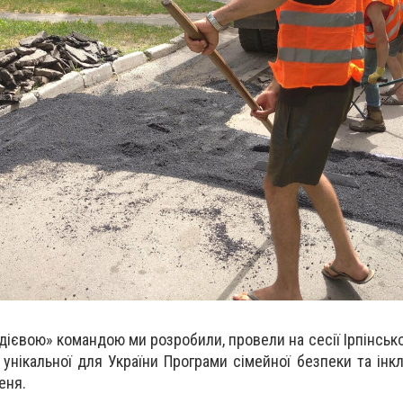
дієвою»
командою ми розробили, провели на сесії
Ірпінсько
 унікальної для України Програми сімейної безпеки та інк
пеня.