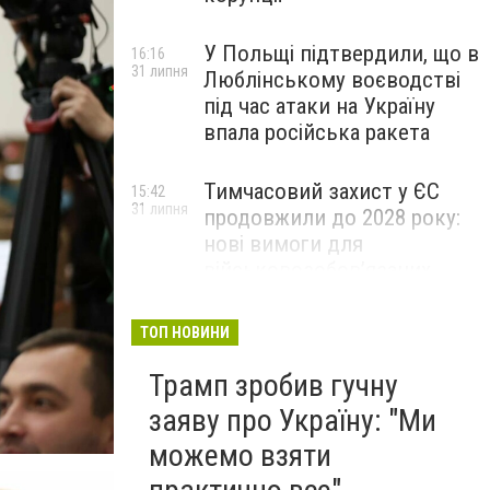
У Польщі підтвердили, що в
16:16
31 липня
Люблінському воєводстві
під час атаки на Україну
впала російська ракета
Тимчасовий захист у ЄС
15:42
31 липня
продовжили до 2028 року:
нові вимоги для
військовозобов’язаних
українців
ТОП НОВИНИ
Трамп зробив гучну
заяву про Україну: "Ми
можемо взяти