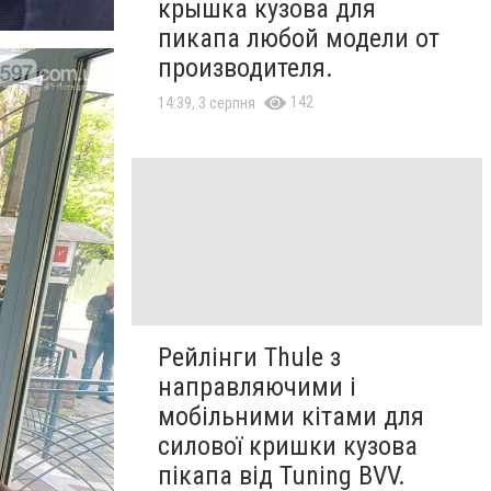
крышка кузова для
пикапа любой модели от
производителя.
142
14:39, 3 серпня
Рейлінги Thule з
направляючими і
мобільними кітами для
силової кришки кузова
пікапа від Tuning BVV.