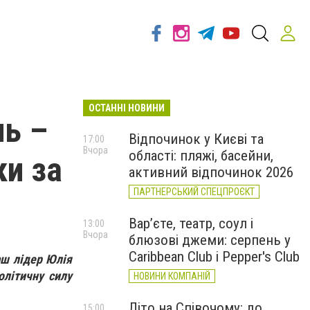
ОСТАННІ НОВИНИ
нь –
Відпочинок у Києві та
17:00
Вчора
області: пляжі, басейни,
и за
активний відпочинок 2026
ПАРТНЕРСЬКИЙ СПЕЦПРОЄКТ
Вар’єте, театр, соул і
13:00
Вчора
блюзові джеми: серпень у
Caribbean Club і Pepper's Club
аш лідер Юлія
олітичну силу
НОВИНИ КОМПАНІЙ
Літо на Співочому: до
15:00