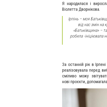
Я народилася і виросл
Віолетта
Дворнікова
.
Ірпінь – моя Батьківщи
від нас змін на
«Батьківщина» – та 
робила -
ініціювала н
За останній рік в Ірпені
реалізовувала перед виб
сміливо можу звітува
нові
проєкти
, допомагала