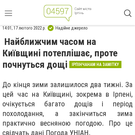
14:01, 17 лютого 2022 р.
Надійне джерело
Найближчим часом на
Київщині потеплішає, проте
почнуться дощі
ІРПІНЧАНАМ НА ЗАМІТКУ
До кінця зими залишилося два тижні. За
цей час на Київщині, зокрема в Ірпені,
очікується багато дощів і період
похолодання, а закінчиться зима
практично весняною погодою. Про це
свідчать дані Погода УНІАН.