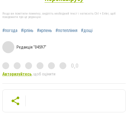
Якщо ви помітили помилку, виділіть необхідний текст і натисніть Ctrl + Enter, щоб
повідомити про це редакцію
#погода
#ірпінь
#ирпень
#потепління
#дощі
Редакція "04597"
0,0
Авторизуйтесь
, щоб оцінити