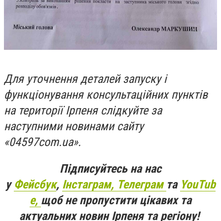
Для уточнення деталей запуску і
функціонування консультаційних пунктів
на території Ірпеня слідкуйте за
наступними новинами сайту
«04597
com
.
ua
».
Підписуйтесь на нас
у
Фейсбук
,
Інстаграм,
Телеграм
та
YouTub
e,
щоб не пропустити цікавих та
актуальних новин Ірпеня та регіону!