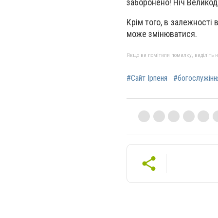
заборонено! Ніч Велико
Крім того, в залежності 
може змінюватися.
Якщо ви помітили помилку, виділіть нео
#Сайт Ірпеня
#богослужіння