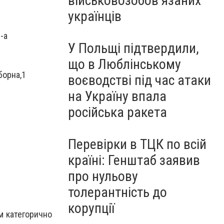
військовозобов’язаних
українців
2-а
У Польщі підтвердили,
що в Люблінському
борна,1
воєводстві під час атаки
на Україну впала
російська ракета
Перевірки в ТЦК по всій
країні: Генштаб заявив
про нульову
толерантність до
корупції
ом категорично