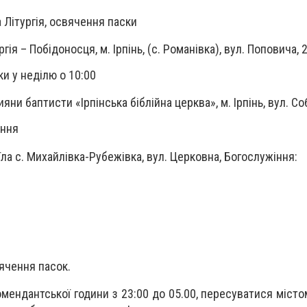
а Літургія, освячення паски
ія – Побідоносця, м. Ірпінь, (с. Романівка), вул. Поповича, 
и у неділю о 10:00
яни баптисти «Ірпінська біблійна церква», м. Ірпінь, вул. Со
іння
ла с. Михайлівка-Рубежівка, вул. Церковна, Богослужіння:
вячення пасок.
омендантської години з 23:00 до 05.00, пересуватися міст