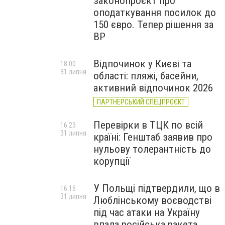
законопроєкт про
оподаткування посилок до
150 євро. Тепер рішення за
ВР
Відпочинок у Києві та
18:00
31 липня
області: пляжі, басейни,
активний відпочинок 2026
ПАРТНЕРСЬКИЙ СПЕЦПРОЄКТ
Перевірки в ТЦК по всій
16:23
31 липня
країні: Генштаб заявив про
нульову толерантність до
корупції
У Польщі підтвердили, що в
16:16
31 липня
Люблінському воєводстві
під час атаки на Україну
впала російська ракета