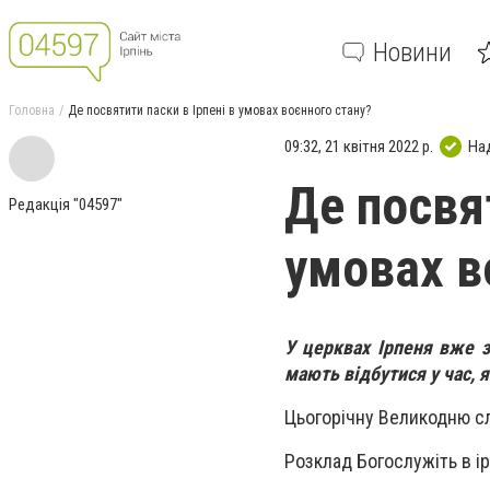
Новини
Головна
Де посвятити паски в Ірпені в умовах воєнного стану?
09:32, 21 квітня 2022 р.
На
Де посвят
Редакція "04597"
умовах в
У церквах Ірпеня вже з
мають відбутися у час,
Цьогорічну Великодню сл
Розклад Богослужіть в ір