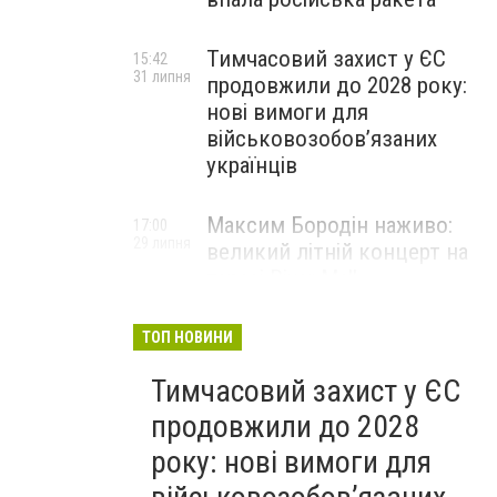
Тимчасовий захист у ЄС
15:42
31 липня
продовжили до 2028 року:
нові вимоги для
військовозобов’язаних
українців
Максим Бородін наживо:
17:00
29 липня
великий літній концерт на
терасі River Mall
НОВИНИ КОМПАНІЙ
ТОП НОВИНИ
Тимчасовий захист у ЄС
продовжили до 2028
року: нові вимоги для