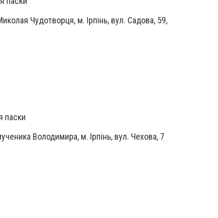
ня паски
колая Чудотворця, м. Ірпінь, вул. Садова, 59,
ня паски
ченика Володимира, м. Ірпінь, вул. Чехова, 7