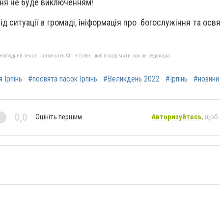
дня не буде виключенням!
від ситуації в громаді, ініформація про богослужіння та ос
бхідний текст і натисніть Ctrl + Enter, щоб повідомити про це редакцію
 Ірпінь
#посвята пасок Ірпінь
#Великдень 2022
#Ірпінь
#новини
0,0
Оцініть першим
Авторизуйтесь
, щоб