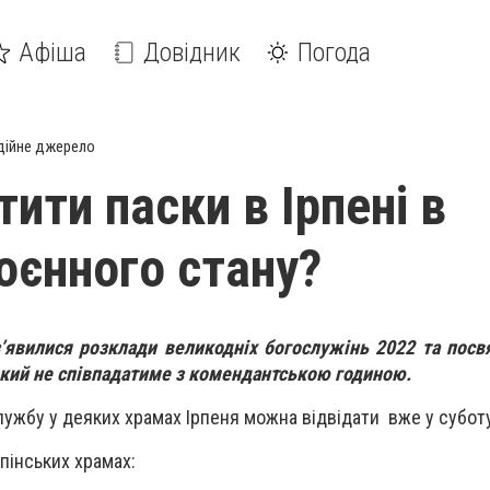
Афіша
Довідник
Погода
дійне джерело
ити паски в Ірпені в
оєнного стану?
’явилися розклади великодніх богослужінь 2022 та посвя
 який не співпадатиме з комендантською годиною.
ужбу у деяких храмах Ірпеня можна відвідати вже у суботу,
пінських храмах: