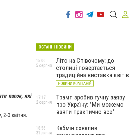
ОСТАННІ НОВИНИ
Літо на Співочому: до
15:00
5 серпня
столиці повертається
традиційна виставка квітів
НОВИНИ КОМПАНІЙ
ти пасок, які
Трамп зробив гучну заяву
17:17
2 серпня
про Україну: "Ми можемо
взяти практично все"
 2-3 квітня.
Кабмін схвалив
18:56
31 липня