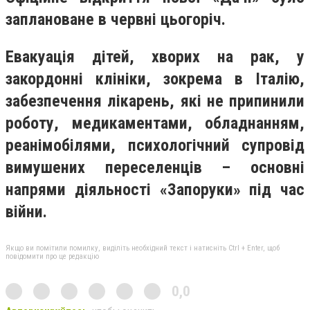
заплановане в червні цьогоріч.
Евакуація дітей, хворих на рак, у
закордонні клініки, зокрема в Італію,
забезпечення лікарень, які не припинили
роботу, медикаментами, обладнанням,
реанімобілями, психологічний супровід
вимушених переселенців – основні
напрями діяльності «Запоруки» під час
війни.
Якщо ви помітили помилку, виділіть необхідний текст і натисніть Ctrl + Enter, щоб
повідомити про це редакцію
0,0