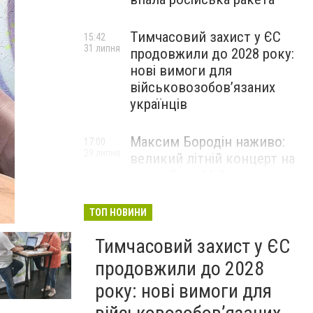
Тимчасовий захист у ЄС
15:42
31 липня
продовжили до 2028 року:
нові вимоги для
військовозобов’язаних
українців
Максим Бородін наживо:
17:00
29 липня
великий літній концерт на
терасі River Mall
НОВИНИ КОМПАНІЙ
ТОП НОВИНИ
Тимчасовий захист у ЄС
продовжили до 2028
року: нові вимоги для