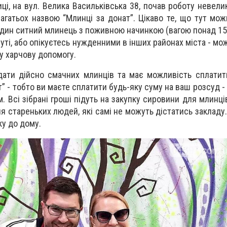
иці, на вул. Велика Васильківська 38, почав роботу невел
агатьох назвою “Млинці за донат”. Цікаво те, що тут мо
дин ситний млинець з поживною начинкою (вагою понад 150
уті, або опікуєтесь нужденними в інших районах міста - мо
у харчову допомогу.
ідати дійсно смачних млинців та має можливість сплатити
” - тобто ви маєте сплатити будь-яку суму на ваш розсуд - 
. Всі зібрані гроші підуть на закупку сировини для млинці
я стареньких людей, які самі не можуть дістатись закладу
у до дому.