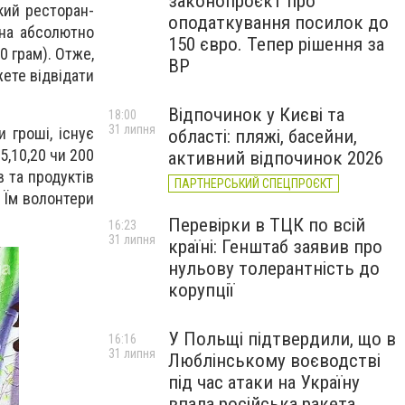
законопроєкт про
икий ресторан-
оподаткування посилок до
жна абсолютно
150 євро. Тепер рішення за
 грам). Отже,
ВР
жете відвідати
Відпочинок у Києві та
18:00
31 липня
 гроші, існує
області: пляжі, басейни,
5,10,20 чи 200
активний відпочинок 2026
в та продуктів
ПАРТНЕРСЬКИЙ СПЕЦПРОЄКТ
. Їм волонтери
Перевірки в ТЦК по всій
16:23
31 липня
країні: Генштаб заявив про
нульову толерантність до
корупції
У Польщі підтвердили, що в
16:16
31 липня
Люблінському воєводстві
під час атаки на Україну
впала російська ракета