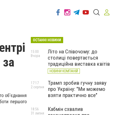
ОСТАННІ НОВИНИ
ентрі
Літо на Співочому: до
15:00
Вчора
столиці повертається
 за
традиційна виставка квітів
НОВИНИ КОМПАНІЙ
Трамп зробив гучну заяву
17:17
2 серпня
про Україну: "Ми можемо
взяти практично все"
ого об'єднання
оботи першого
Кабмін схвалив
18:56
31 липня