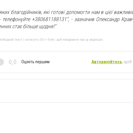
яких благодійників, які готові допомогти нам в цієї важливі
- телефонуйте +380681188131”, - зазначив Олександр Кравч
нних стає більше щодня!”
бхідний текст і натисніть Ctrl + Enter, щоб повідомити про це редакцію
0,0
Оцініть першим
Авторизуйтесь
, щоб