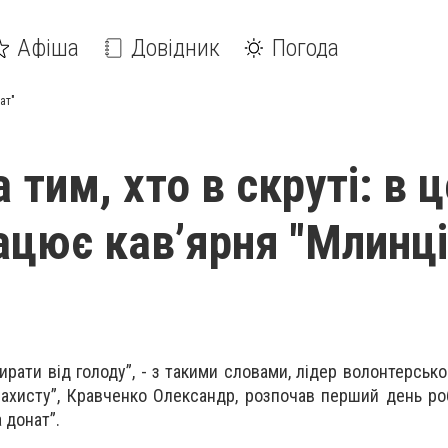
Афіша
Довідник
Погода
ат"
тим, хто в скруті: в ц
ацює кав’ярня "Млинці
мирати від голоду”, - з такими словами, лідер волонтерськ
ахисту”, Кравченко Олександр, розпочав перший день р
 донат”.