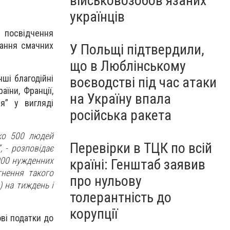
військовозобов’язаних
українців
я посвідчення
мання смачних
У Польщі підтвердили,
що в Люблінському
ші благодійні
воєводстві під час атаки
аїни, Франції,
на Україну впала
я” у вигляді
російська ракета
ко 500 людей
Перевірки в ТЦК по всій
 - розповідає
000 нужденних
країні: Генштаб заявив
нення такого
про нульову
) на тиждень і
толерантність до
корупції
ові податки до