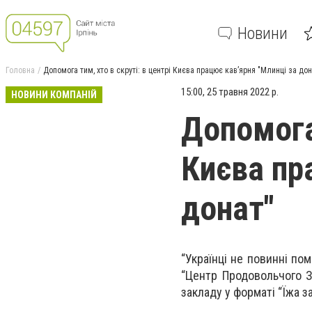
Новини
Головна
Допомога тим, хто в скруті: в центрі Києва працює кав’ярня "Млинці за дон
15:00, 25 травня 2022 р.
НОВИНИ КОМПАНІЙ
Допомога 
Києва пр
донат"
“Українці не повинні по
“Центр Продовольчого З
закладу у форматі “Їжа за