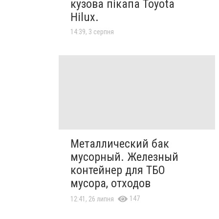
кузова пікапа Toyota
Hilux.
14:39, 3 серпня
Металлический бак
мусорный. Железный
контейнер для ТБО
мусора, отходов
147
12:41, 26 липня