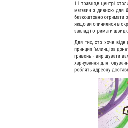
11 травня,в центрі стол
магазин з дивною для б
безкоштовно отримати о
якщо ви опинилися в скр
заклад і отримати швидк
Для тих, хто хоче відв
принцип “млинці за донат
гривень - вирішувати вам
харчування для годуванн
роблять адресну доставк