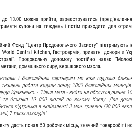
 до 13.00 можна прийти, зареєструватись (пред'явленн
отримати купони на тиждень і потім приходити для отри
ійний Фонд “Центр Продовольчого Захисту” підтримують ін
e, World Central Kitchen, Гастроармія, приватні донори з Укр
стралії. Продовольчу допомогу постійно надає “Молокі
сметани, домашнього сиру, вершкового масла.
нтерам і благодійним партнерам ми вже годуємо близь
 тиждень роботи видали понад 2000 благодійних млинців”,
андр Кравченко. - “Наша мета - вийти на обслуговування 1
і та близько 10 000 людей по всьому Києву. Для досяг
иться підтримка в еквіваленті 3 млн. гривень (90 000 евро
ні, 7 таких закладів”.
оекту дасть понад 50 робочих місць, значний товарообіг і н