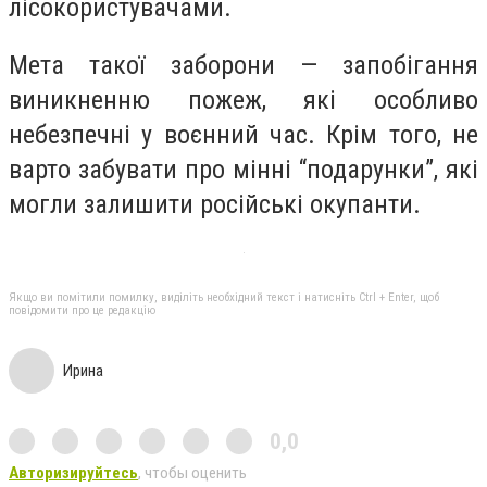
лісокористувачами.
Мета такої заборони — запобігання
виникненню пожеж, які особливо
небезпечні у воєнний час. Крім того, не
варто забувати про мінні “подарунки”, які
могли залишити російські окупанти.
Якщо ви помітили помилку, виділіть необхідний текст і натисніть Ctrl + Enter, щоб
повідомити про це редакцію
Ирина
0,0
Авторизируйтесь
, чтобы оценить