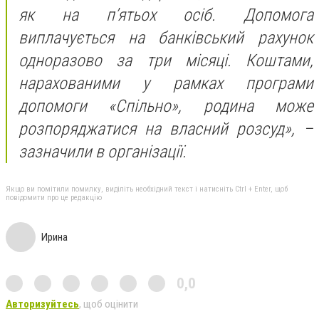
як на п’ятьох осіб. Допомога
виплачується на банківський рахунок
одноразово за три місяці. Коштами,
нарахованими у рамках програми
допомоги «Спільно», родина може
розпоряджатися на власний розсуд», –
зазначили в організації.
Якщо ви помітили помилку, виділіть необхідний текст і натисніть Ctrl + Enter, щоб
повідомити про це редакцію
Ирина
0,0
Авторизуйтесь
, щоб оцінити