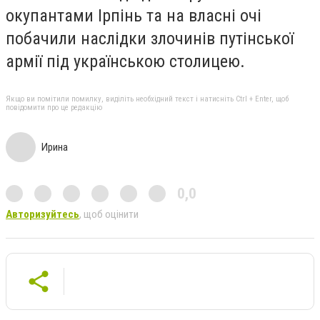
окупантами Ірпінь та на власні очі
побачили наслідки злочинів путінської
армії під українською столицею.
Якщо ви помітили помилку, виділіть необхідний текст і натисніть Ctrl + Enter, щоб
повідомити про це редакцію
Ирина
0,0
Авторизуйтесь
, щоб оцінити