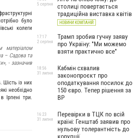
5 серпня
столиці повертається
нфраструктурні
традиційна виставка квітів
потрібно було
НОВИНИ КОМПАНІЙ
вські колеги
Трамп зробив гучну заяву
17:17
2 серпня
про Україну: "Ми можемо
м матеріалом
взяти практично все"
на – Садова та
и», - зазначив
Кабмін схвалив
18:56
31 липня
законопроєкт про
. Шість із них
оподаткування посилок до
які необхідно
150 євро. Тепер рішення за
в Ірпені три.
ВР
Перевірки в ТЦК по всій
16:23
31 липня
країні: Генштаб заявив про
нульову толерантність до
корупції