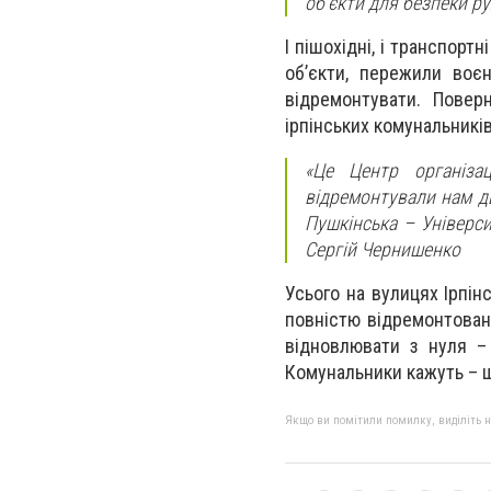
об’єкти для безпеки ру
І пішохідні, і транспорт
об’єкти, пережили воє
відремонтувати. Повер
ірпінських комунальників
«Це Центр організа
відремонтували нам дв
Пушкінська – Універси
Сергій Чернишенко
Усього на вулицях Ірпін
повністю відремонтовано
відновлювати з нуля – 
Комунальники кажуть – що
Якщо ви помітили помилку, виділіть нео