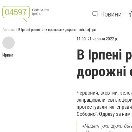
Новини
Головна
В Ірпені розпочали працювати дорожні світлофори
11:00, 21 червня 2022 р.
В Ірпені
Ирина
дорожні 
Червоний, жовтий, зелен
запрацювали світлофори
протестували на справні
Соборної. Одразу за ним
«Машин уже дуже бага