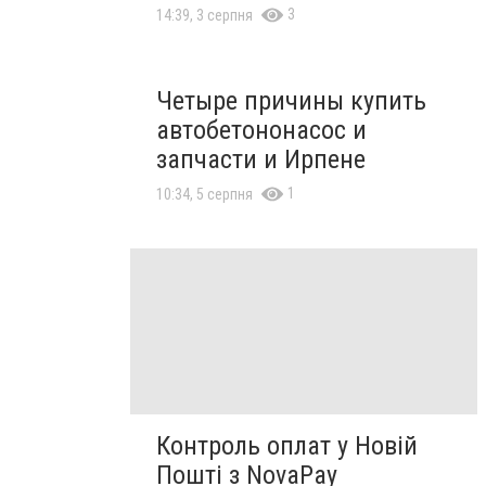
3
14:39, 3 серпня
Четыре причины купить
автобетононасос и
запчасти и Ирпене
1
10:34, 5 серпня
Контроль оплат у Новій
Пошті з NovaPay