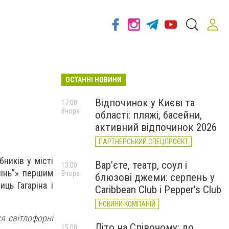
ОСТАННІ НОВИНИ
Відпочинок у Києві та
17:00
Вчора
області: пляжі, басейни,
активний відпочинок 2026
ПАРТНЕРСЬКИЙ СПЕЦПРОЄКТ
ників у місті
Вар’єте, театр, соул і
13:00
пінь”» першим
Вчора
блюзові джеми: серпень у
ць Гагаріна і
Caribbean Club і Pepper's Club
НОВИНИ КОМПАНІЙ
я світлофорні
Літо на Співочому: до
15:00