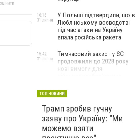
 оцінити
У Польщі підтвердили, що в
16:16
31 липня
Люблінському воєводстві
під час атаки на Україну
впала російська ракета
Тимчасовий захист у ЄС
15:42
31 липня
продовжили до 2028 року:
нові вимоги для
військовозобов’язаних
українців
ТОП НОВИНИ
Трамп зробив гучну
заяву про Україну: "Ми
можемо взяти