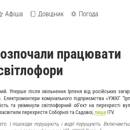
Афіша
Довідник
Погода
 розпочали працювати
світлофори
ий. Уперше після звільнення Ірпеня від російських загарб
. Електромонтери комунального підприємства «УЖКГ “Ір
сть та увімкнули світлофорний об’єкт на перехресті вули
 засвітили перехрестя Соборної та Садової,
пише
ITV.
то. І пішоходи порушують, і водії порушують. Включаютьс