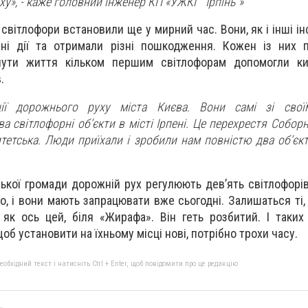
ху», - каже головний інженер КП «УЖКГ “Ірпінь”»
ні світлофори встановили ще у мирний час. Вони, як і інші і
нні дії та отримали різні пошкодження. Кожен із них 
нути життя кільком першим світлофорам допомогли киї
.
ції дорожнього руху міста Києва. Вони самі зі свої
а світлофорні об’єкти в місті Ірпені. Це перехрестя Собор
тетська. Люди приїхали і зробили нам повністю два об’єкт
ської громади дорожній рух регулюють дев’ять світлофорів
, і вони мають запрацювати вже сьогодні. Залишаться ті, 
як ось цей, біля «Жирафа». Він геть розбитий. І таких 
б установити на їхньому місці нові, потрібно трохи часу.
бхідний текст і натисніть Ctrl + Enter, щоб повідомити про це редакцію