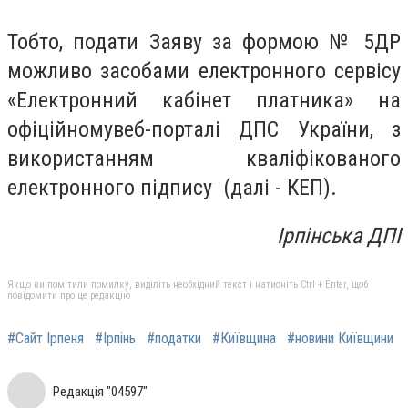
Тобто, подати Заяву за формою № 5ДР
можливо засобами електронного сервісу
«Електронний кабінет платника» на
офіційному
веб-порталі ДПС України, з
використанням кваліфікованого
електронного підпису (далі - КЕП).
Ірпінська ДПІ
Якщо ви помітили помилку, виділіть необхідний текст і натисніть Ctrl + Enter, щоб
повідомити про це редакцію
#Сайт Ірпеня
#Ірпінь
#податки
#Київщина
#новини Київщини
Редакція "04597"