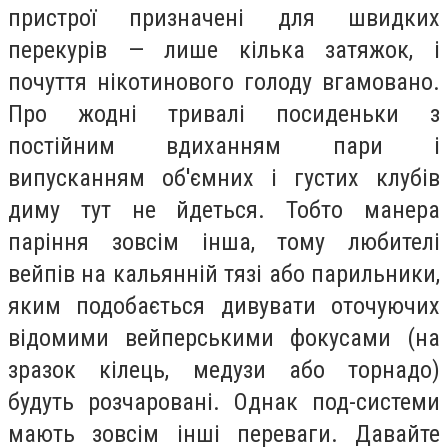
пристрої призначені для швидких
перекурів — лише кілька затяжок, і
почуття нікотинового голоду вгамовано.
Про жодні тривалі посиденьки з
постійним вдиханням пари і
випусканням об'ємних і густих клубів
диму тут не йдеться. Тобто манера
паріння зовсім інша, тому любителі
вейпів на кальянній тязі або парильники,
яким подобається дивувати оточуючих
відомими вейперськими фокусами (на
зразок кілець, медузи або торнадо)
будуть розчаровані. Однак под-системи
мають зовсім інші переваги. Давайте