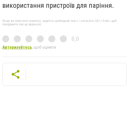
використання пристроїв для паріння.
Якщо ви помітили помилку, виділіть необхідний текст і натисніть Ctrl + Enter, щоб
повідомити про це редакцію
0,0
Авторизуйтесь
, щоб оцінити