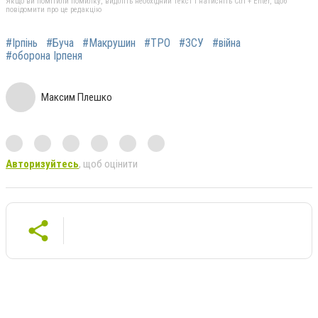
Якщо ви помітили помилку, виділіть необхідний текст і натисніть Ctrl + Enter, щоб
повідомити про це редакцію
#Ірпінь
#Буча
#Макрушин
#ТРО
#ЗСУ
#війна
#оборона Ірпеня
Максим Плешко
Авторизуйтесь
, щоб оцінити