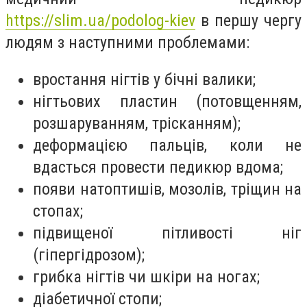
https://slim.ua/podolog-kiev
в першу чергу
людям з наступними проблемами:
вростання нігтів у бічні валики;
нігтьових пластин (потовщенням,
розшаруванням, трісканням);
деформацією пальців, коли не
вдасться провести педикюр вдома;
появи натоптишів, мозолів, тріщин на
стопах;
підвищеної пітливості ніг
(гіпергідрозом);
грибка нігтів чи шкіри на ногах;
діабетичної стопи;