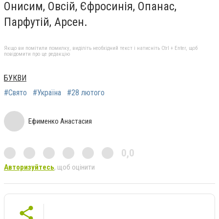
Онисим, Овсій, Єфросинія, Опанас,
Парфутій, Арсен.
Якщо ви помітили помилку, виділіть необхідний текст і натисніть Ctrl + Enter, щоб
повідомити про це редакцію
БУКВИ
#Свято
#Україна
#28 лютого
Ефименко Анастасия
0,0
Авторизуйтесь
, щоб оцінити