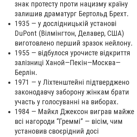
знак протесту проти нацизму країну
залишив драматург Бертольд Брехт.
1935 — у дослідницькій установі
DuPont (Вілмінгтон, Делавер, США)
виготовлено перший зразок нейлону.
1955 — відбулося урочисте відкриття
залізниці Ханой—Пекін—Москва—
Берлін.
1971 — у Ліхтенштейні підтверджено
законодавчу заборону жінкам брати
участь у голосуванні на виборах.
1984 — Майкл Джексон виграв майже
всі нагороди “Греммі” — вісім, чим
установив своєрідний досі