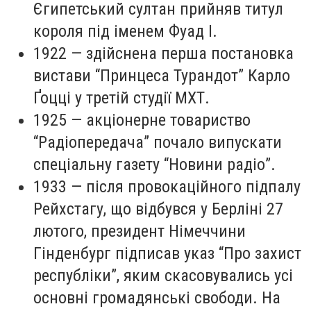
Єгипетський султан прийняв титул
короля під іменем Фуад I.
1922 — здійснена перша постановка
вистави “Принцеса Турандот” Карло
Ґоцці у третій студії МХТ.
1925 — акціонерне товариство
“Радіопередача” почало випускати
спеціальну газету “Новини радіо”.
1933 — після провокаційного підпалу
Рейхстагу, що відбувся у Берліні 27
лютого, президент Німеччини
Гінденбург підписав указ “Про захист
республіки”, яким скасовувались усі
основні громадянські свободи. На