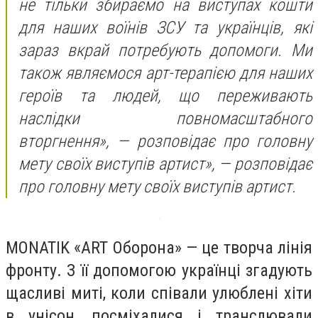
не тільки збираємо на виступах кошти
для наших воїнів ЗСУ та українців, які
зараз вкрай потребують допомоги. Ми
також являємося арт-терапією для наших
героїв та людей, що переживають
наслідки повномасштабного
вторгнення», — розповідає про головну
мету своїх виступів артист», — розповідає
про головну мету своїх виступів артист.
MONATIK «ART Оборона» — це творча лінія
фронту. З її допомогою українці згадують
щасливі миті, коли співали улюблені хіти
в унісон, посміхалися і транслювали