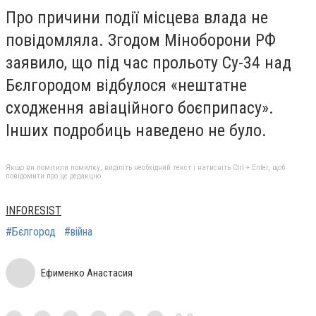
Про причини події місцева влада не
повідомляла. Згодом Міноборони РФ
заявило, що під час прольоту Су-34 над
Бєлгородом відбулося «нештатне
сходження авіаційного боєприпасу».
Інших подробиць наведено не було.
Якщо ви помітили помилку, виділіть необхідний текст і натисніть Ctrl + Enter, щоб
повідомити про це редакцію
INFORESIST
#Бєлгород
#війна
Ефименко Анастасия