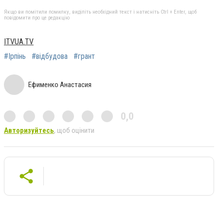
Якщо ви помітили помилку, виділіть необхідний текст і натисніть Ctrl + Enter, щоб
повідомити про це редакцію
ITVUA.TV
#Ірпінь
#відбудова
#грант
Ефименко Анастасия
0,0
Авторизуйтесь
, щоб оцінити