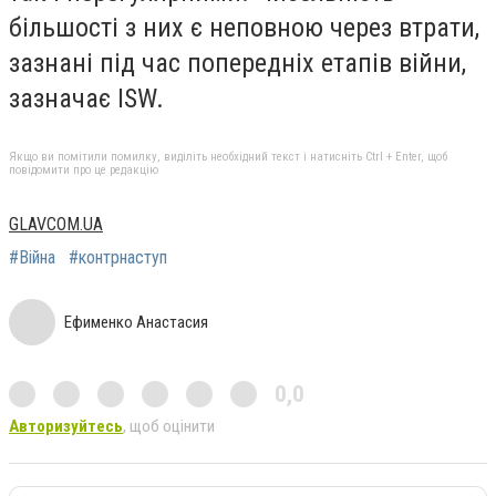
більшості з них є неповною через втрати,
зазнані під час попередніх етапів війни,
зазначає ISW.
Якщо ви помітили помилку, виділіть необхідний текст і натисніть Ctrl + Enter, щоб
повідомити про це редакцію
GLAVCOM.UA
#Війна
#контрнаступ
Ефименко Анастасия
0,0
Авторизуйтесь
, щоб оцінити