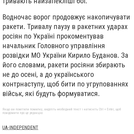
тривають найзапекліші бої.
Водночас ворог продовжує накопичувати
ракети. Тривалу паузу в ракетних ударах
росіян по Україні прокоментував
начальник Головного управління
розвідки МО України Кирило Буданов. За
його словами, ракети росіяни збирають
не до осені, а до українського
контрнаступу, щоб бити по угрупованнях
військ, які будуть формуватися.
Якщо ви помітили помилку, виділіть необхідний текст і натисніть Ctrl + Enter, щоб
повідомити про це редакцію
UA-INDEPENDENT