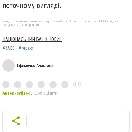
поточному вигляді.
Якщо ви помітили помилку, виділіть необхідний текст і натисніть Ctrl + Enter, щоб
повідомити про це редакцію
НАЦІОНАЛЬНИЙ БАНК НОВИН
#ЗАЕС
#теракт
Ефименко Анастасия
0,0
Авторизуйтесь
, щоб оцінити