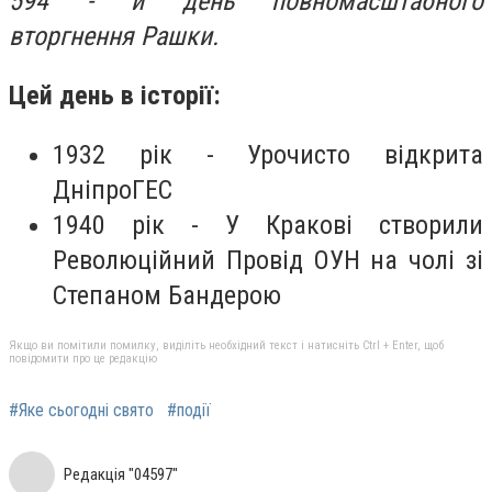
594 - й день повномасштабного
вторгнення Рашки.
Цей день в історії:
1932 рік -
Урочисто відкрита
ДніпроГЕС
1940 рік -
У Кракові створили
Революційний Провід ОУН на чолі зі
Степаном Бандерою
Якщо ви помітили помилку, виділіть необхідний текст і натисніть Ctrl + Enter, щоб
повідомити про це редакцію
#Яке сьогодні свято
#події
Редакція "04597"