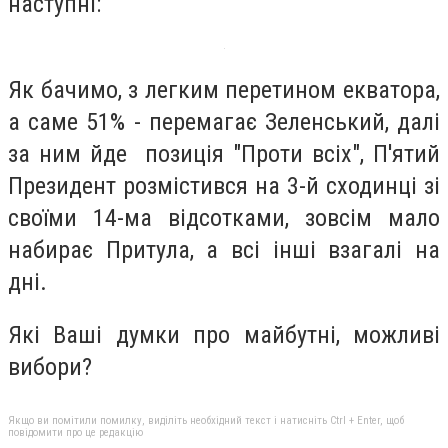
наступні:
Як бачимо, з легким перетином екватора,
а саме 51% - перемагає Зеленський, далі
за ним йде позиція "Проти всіх", П'ятий
Президент розмістився на 3-й сходинці зі
своїми 14-ма відсотками, зовсім мало
набирає Притула, а всі інші взагалі на
дні.
Які Ваші думки про майбутні, можливі
вибори?
Якщо ви помітили помилку, виділіть необхідний текст і натисніть Ctrl + Enter, щоб
повідомити про це редакцію