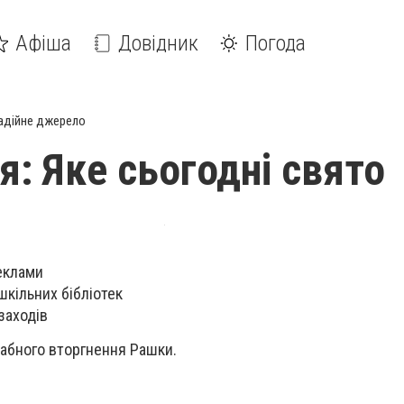
Афіша
Довідник
Погода
адійне джерело
я: Яке сьогодні свято
еклами
кільних бібліотек
заходів
абного вторгнення Рашки.