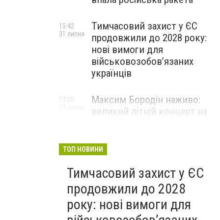
Тимчасовий захист у ЄС
15:42
31 липня
продовжили до 2028 року:
нові вимоги для
військовозобов’язаних
українців
Максим Бородін наживо:
17:00
29 липня
великий літній концерт на
терасі River Mall
НОВИНИ КОМПАНІЙ
ТОП НОВИНИ
Тимчасовий захист у ЄС
продовжили до 2028
року: нові вимоги для