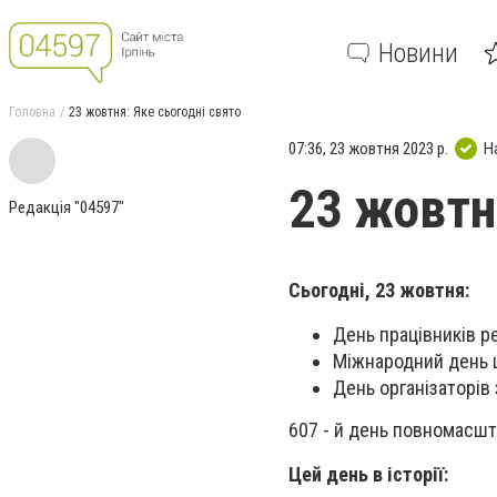
Новини
Головна
23 жовтня: Яке сьогодні свято
07:36, 23 жовтня 2023 р.
Н
23 жовтн
Редакція "04597"
Сьогодні, 23 жовтня:
День працівників р
Міжнародний день ш
День організаторів 
607 - й день повномасшт
Цей день в історії: