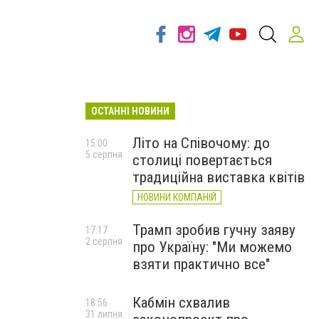
ОСТАННІ НОВИНИ
Літо на Співочому: до
15:00
5 серпня
столиці повертається
традиційна виставка квітів
НОВИНИ КОМПАНІЙ
Трамп зробив гучну заяву
17:17
2 серпня
про Україну: "Ми можемо
взяти практично все"
Кабмін схвалив
18:56
31 липня