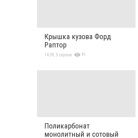
Крышка кузова Форд
Раптор
91
14:39, 3 серпня
Поликарбонат
монолитный и сотовый