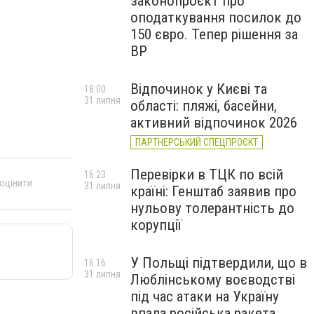
законопроєкт про
оподаткування посилок до
150 євро. Тепер рішення за
ВР
Відпочинок у Києві та
18:00
31 липня
області: пляжі, басейни,
активний відпочинок 2026
ПАРТНЕРСЬКИЙ СПЕЦПРОЄКТ
Перевірки в ТЦК по всій
16:23
 оцінити
31 липня
країні: Генштаб заявив про
нульову толерантність до
корупції
У Польщі підтвердили, що в
16:16
31 липня
Люблінському воєводстві
під час атаки на Україну
впала російська ракета