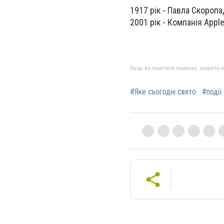
1917 рік -
Павла Скоропад
2001 рік -
Компанія Appl
Якщо ви помітили помилку, виділіть нео
#Яке сьогодні свято
#події