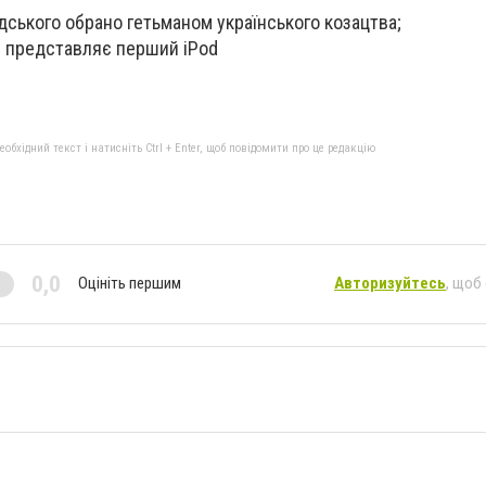
ського обрано гетьманом українського козацтва;
e представляє перший iPod
бхідний текст і натисніть Ctrl + Enter, щоб повідомити про це редакцію
0,0
Оцініть першим
Авторизуйтесь
, щоб