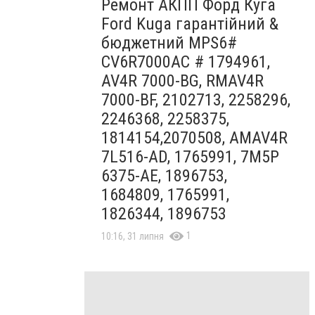
Ремонт АКПП Форд Куга
Ford Kuga гарантійний &
бюджетний MPS6#
CV6R7000AC # 1794961,
AV4R 7000-BG, RMAV4R
7000-BF, 2102713, 2258296,
2246368, 2258375,
1814154,2070508, AMAV4R
7L516-AD, 1765991, 7M5P
6375-AE, 1896753,
1684809, 1765991,
1826344, 1896753
1
10:16, 31 липня