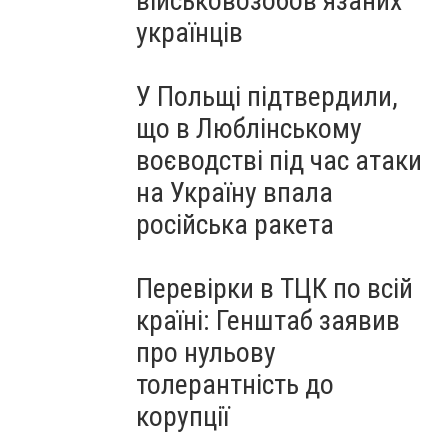
військовозобов’язаних
українців
У Польщі підтвердили,
що в Люблінському
воєводстві під час атаки
на Україну впала
російська ракета
Перевірки в ТЦК по всій
країні: Генштаб заявив
про нульову
толерантність до
корупції