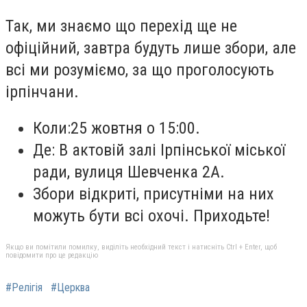
Так, ми знаємо що перехід ще не
офіційний, завтра будуть лише збори, але
всі ми розуміємо, за що проголосують
ірпінчани.
Коли:25 жовтня о 15:00.
Де: В актовій залі Ірпінської міської
ради, вулиця Шевченка 2А.
Збори відкриті, присутніми на них
можуть бути всі охочі. Приходьте!
Якщо ви помітили помилку, виділіть необхідний текст і натисніть Ctrl + Enter, щоб
повідомити про це редакцію
#Релігія
#Церква