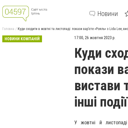
Новини
Головна
Куди сходити в жовтні та листопаді: покази вар’єте «Рояль» з Lida Lee, ви
17:00, 26 жовтня 2023 р.
НОВИНИ КОМПАНІЙ
Куди сход
покази ва
вистави 
інші події
У жовтні й листопаді