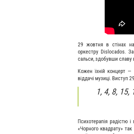
29 жовтня в стінах на
оркестру Dislocados. З
сальси, здобувши славу 
Кожен їхній концерт — 
віддачі музиці. Виступ 2
1, 4, 8, 15
Психотерапія радістю і
«Чорного квадрату» так