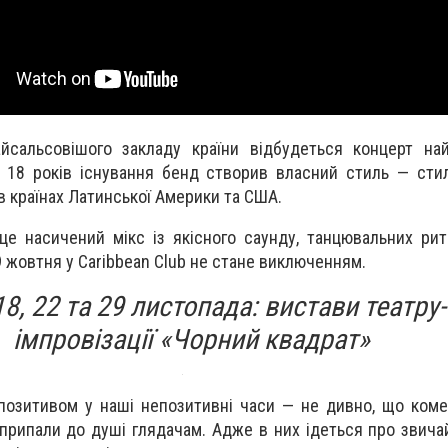
йсальсовішого закладу країни відбудеться концерт най
а 18 років існування бенд створив власний стиль — стил
в країнах Латинської Америки та США.
це насичений мікс із якісного саунду, танцювальних рит
9 жовтня у Caribbean Club не стане виключенням.
, 18, 22 та 29 листопада: вистави театру-
імпровізації «Чорний квадрат»
 позитивом у наші непозитивні часи — не дивно, що коме
 припали до душі глядачам. Адже в них ідеться про звича