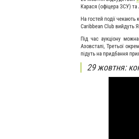
Карася (офіцера ЗСУ) та
На гостей події чекають 
Caribbean Club вийдуть Яр
Під час аукціону можна
Азовсталі, Третьої окре
підуть на придбання прил
29 жовтня: к