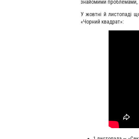
знайомими проблемами, я
У жовтні й листопаді щ
«Чорний квадрат»:
1 листопада — «Секс