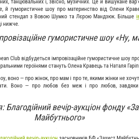
них, танцювальних і, звісно, музичних. Це й вишукане вар
е, й гумористичне шоу про материнство від Олени Краве
ційний стендап з Вовою Шумко та Лєрою Мандзюк. Більше
і
і нижче.
провізаційне гумористичне шоу «Ну, м
bbean Club відбудеться імпровізаційне гумористичне шоу п
тральними героїнями стануть Олена Кравець та Наталя Гаріп
, воно — про жінок, про мам і про те, якими жінки не хочуть 
ати. Воно — про любов без меж і про любов, завдяки 
: Благодійний вечір-аукціон фонду «За
Майбутнього»
лагодійний вечір-аукціон
засновників БФ «Захист Майбутнь