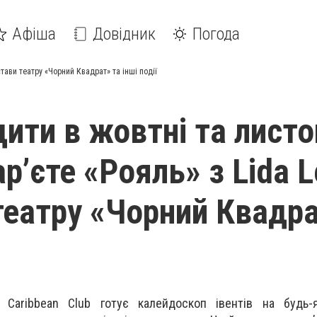
Афіша
Довідник
Погода
стави театру «Чорний Квадрат» та інші події
ити в жовтні та листо
р’єте «Рояль» з Lida L
театру «Чорний Квадра
 Caribbean Club готує калейдоскоп івентів на будь