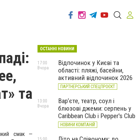
ОСТАННІ НОВИНИ
паді:
Відпочинок у Києві та
17:00
Вчора
області: пляжі, басейни,
ee,
активний відпочинок 2026
ПАРТНЕРСЬКИЙ СПЕЦПРОЄКТ
т» та
Вар’єте, театр, соул і
13:00
Вчора
блюзові джеми: серпень у
Caribbean Club і Pepper's Club
НОВИНИ КОМПАНІЙ
-який смак —
Літо на Співочому: до
15:00