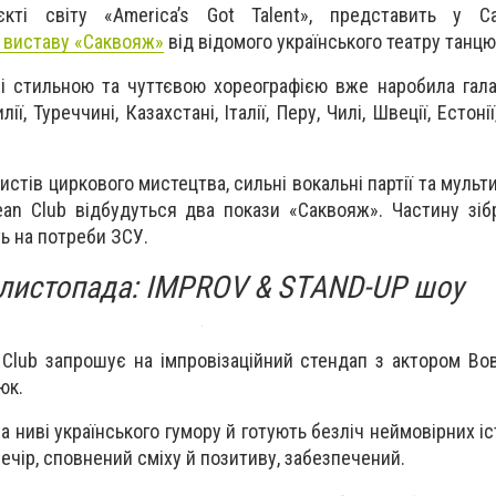
кті світу «America’s Got Talent», представить у Ca
 виставу «Саквояж»
від відомого українського театру танц
зі стильною та чуттєвою хореографією вже наробила галас
ії, Туреччині, Казахстані, Італії, Перу, Чилі, Швеції, Естонії
истів циркового мистецтва, сильні вокальні партії та муль
ean Club відбудуться два покази «Саквояж». Частину зіб
ь на потреби ЗСУ.
 листопада: IMPROV & STAND-UP шоу
 Club запрошує на імпровізаційний стендап з актором В
юк.
на ниві українського гумору й готують безліч неймовірних іс
вечір, сповнений сміху й позитиву, забезпечений.