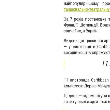
найпопулярнішому проє
танцювально-театральну
За 7 років постановка 
Франції, Шотландії, Бразил
звичайно, в Україні.
Видовищні трюки від арт
— у листопаді в Caribb
заходів коштів спрямуют
11
11 листопада Caribbean
комікесою Лєрою Мандз
Ці двоє — відомі фігури 
та актуальні жарти. Тож 