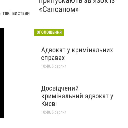
припускають зв’язок із
«Сапсаном»
 такі вистави
ОГОЛОШЕННЯ
Адвокат у кримінальних
справах
10:40, 5 серпня
Досвідчений
кримінальний адвокат у
Києві
10:40, 5 серпня