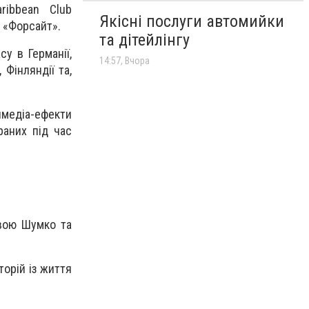
ribbean Club
Якісні послуги автомийки
ю «Форсайт».
та дітейлінгу
у в Германії,
14:57, Вчора
, Фінляндії та,
тимедіа-ефекти
раних під час
овою Шумко та
торій із життя