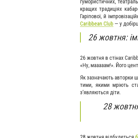
гумористичних, театраль
кращих традиціях кабар
Гаріпової, й імпровіза
Caribbean Club
— у добірц
26 жовтня: ім
26 жовтня в стінах Cari
«Ну, мааааам!». Його цен
Як зазначають авторки шоу
тими, якими мріють ст
з’являються діти.
28 жовтня
28 жовтня відбудеться
б