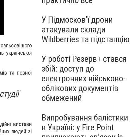
практично все"
У Підмосков’ї дрони
атакували склади
Wildberries та підстанцію
сальсовішого
ь української
У роботі Резерв+ стався
збій: доступ до
мів та повної
електронних військово-
облікових документів
студії
обмежений
Випробування балістики
дійні вистави
в Україні: у Fire Point
йних людей зі