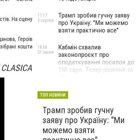
Трамп зробив гучну заяву
17:17
стів. На сцену
2 серпня
про Україну: "Ми можемо
взяти практично все"
анова, Героїв
 зібрані кошти
Кабмін схвалив
18:56
31 липня
законопроєкт про
оподаткування посилок до
 CLASICA
150 євро. Тепер рішення за
ВР
ТОП НОВИНИ
Трамп зробив гучну
заяву про Україну: "Ми
можемо взяти