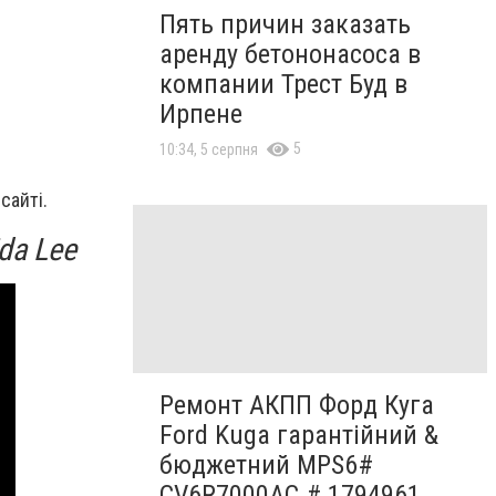
Пять причин заказать
аренду бетононасоса в
компании Трест Буд в
Ирпене
5
10:34, 5 серпня
сайті.
ida Lee
Ремонт АКПП Форд Куга
Ford Kuga гарантійний &
бюджетний MPS6#
CV6R7000AC # 1794961,