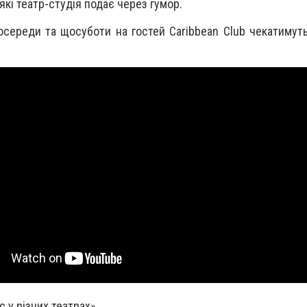
кі театр-студія подає через гумор.
осереди та щосуботи на гостей Caribbean Club чекатимуть
 у різних театрах»,