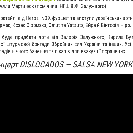
 Алли Мартинюк (помічниці НГШ В.Ф. Залужного).
коктейлі від Herbal N09, фуршет та виступи українських арти
мак, Козак Сіромаха, Omut та Yatsuta, Ейра й Вікторія Ніро.
 буде придбати лоти від Валерія Залужного, Кирила Буд
мої штурмової бригади Збройних сил України та інших. Усі
адів нічного бачення та пікапів для евакуації поранених.
онцерт DISLOCADOS — SALSA NEW YORK