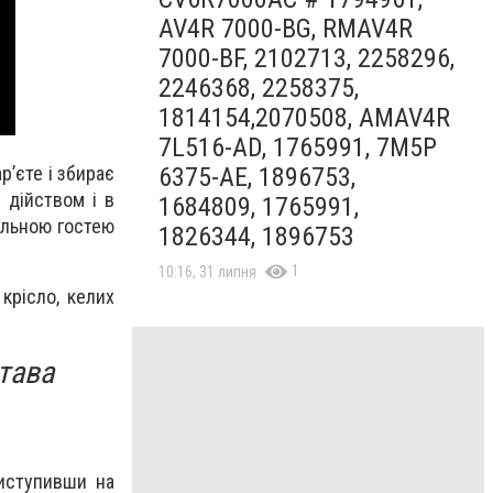
AV4R 7000-BG, RMAV4R
7000-BF, 2102713, 2258296,
2246368, 2258375,
1814154,2070508, AMAV4R
7L516-AD, 1765991, 7M5P
р’єте і збирає
6375-AE, 1896753,
 дійством і в
1684809, 1765991,
альною гостею
1826344, 1896753
1
10:16, 31 липня
крісло, келих
тава
иступивши на