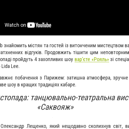
ub знайомить містян та гостей із витонченим мистецтвом ва
натхненних відгуків. Продовжить тішити цим неповторним
топаді пройдуть 4 захопливих шоу
вар’єте «Рояль»
зі спеці
Lida Lee.
авжнє побачення з Парижем: затишна атмосфера, зручне 
аве шоу в кращих традиціях кабаре.
истопада: танцювально-театральна вис
«Саквояж»
 Олександр Лещенко, який нещодавно сколихнув світ, в