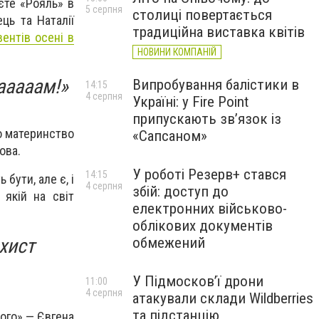
’єте «Рояль» в
5 серпня
столиці повертається
ць та Наталії
традиційна виставка квітів
вентів осені в
НОВИНИ КОМПАНІЙ
ааааам!»
Випробування балістики в
14:15
4 серпня
Україні: у Fire Point
припускають зв’язок із
ро материнство
«Сапсаном»
ова.
У роботі Резерв+ стався
14:15
бути, але є, і
4 серпня
збій: доступ до
якій на світ
електронних військово-
облікових документів
хист
обмежений
У Підмосков’ї дрони
11:00
4 серпня
атакували склади Wildberries
та підстанцію
ого» — Євгена