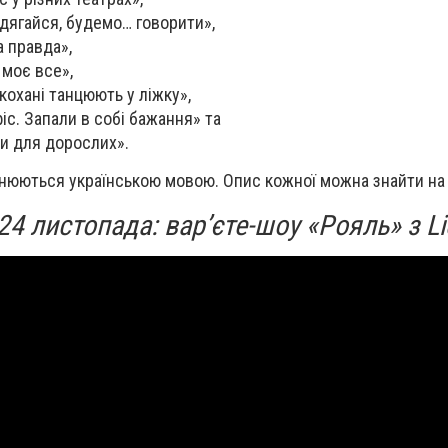
дягайся, будемо… говорити»,
а правда»,
 моє все»,
кохані танцюють у ліжку»,
іс. Запали в собі бажання» та
ри для дорослих».
снюються українською мовою. Опис кожної можна знайти на 
а 24 листопада: вар’єте-шоу «Рояль» з L