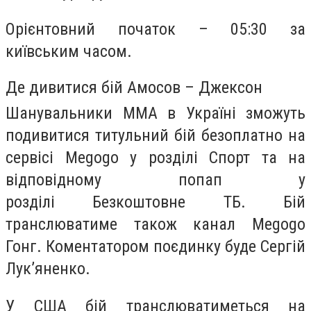
Орієнтовний початок – 05:30 за
київським часом.
Де дивитися бій Амосов – Джексон
Шанувальники ММА в Україні зможуть
подивитися титульний бій безоплатно на
сервісі Megogo у розділі Спорт та на
відповідному попап у
розділі Безкоштовне ТБ. Бій
транслюватиме також канал Megogo
Гонг. Коментатором поєдинку буде Сергій
Лук’яненко.
У США бій транслюватиметься на