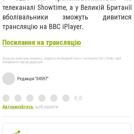
телеканалі Showtime, а у Великій Британії
вболівальники зможуть дивитися
трансляцію на BBC iPlayer.
Посилання на трансляцію
Якщо ви помітили помилку, виділіть необхідний текст і натисніть Ctrl + Enter, щоб
повідомити про це редакцію
Редакція "04597"
0,0
Авторизуйтесь
, щоб оцінити