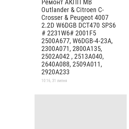
Ремонт АКПП MB
Outlander & Citroen C-
Crosser & Peugeot 4007
2.2D W6DGB DCT470 SPS6
# 2231W6# 2001F5
2500A677, W6DGB-4-23A,
2300A071, 2800A135,
2502A042 , 2513A040,
2640A088, 2509A011,
2920A233
10:16, 31 липня