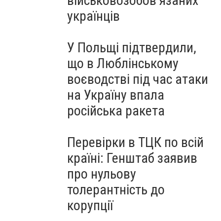
військовозобов’язаних
українців
У Польщі підтвердили,
що в Люблінському
воєводстві під час атаки
на Україну впала
російська ракета
Перевірки в ТЦК по всій
країні: Генштаб заявив
про нульову
толерантність до
корупції