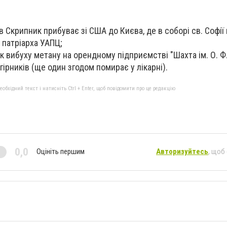
в Скрипник прибуває зі США до Києва, де в соборі св. Софії
а патріарха УАПЦ;
ок вибуху метану на орендному підприємстві "Шахта ім. О. Ф
гірників (ще один згодом помирає у лікарні).
бхідний текст і натисніть Ctrl + Enter, щоб повідомити про це редакцію
0,0
Оцініть першим
Авторизуйтесь
, щоб