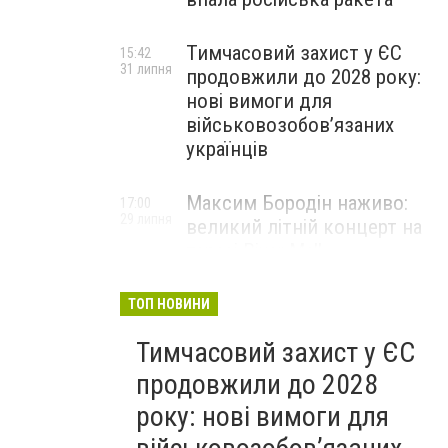
Тимчасовий захист у ЄС
15:42
31 липня
продовжили до 2028 року:
нові вимоги для
військовозобов’язаних
українців
Максим Бородін наживо:
17:00
29 липня
великий літній концерт на
терасі River Mall
НОВИНИ КОМПАНІЙ
ТОП НОВИНИ
Тимчасовий захист у ЄС
продовжили до 2028
року: нові вимоги для