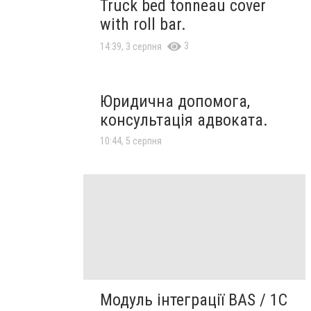
Truck bed tonneau cover
with roll bar.
3
14:39, 3 серпня
Юридична допомога,
консультація адвоката.
10:44, 5 серпня
Модуль інтеграції BAS / 1C