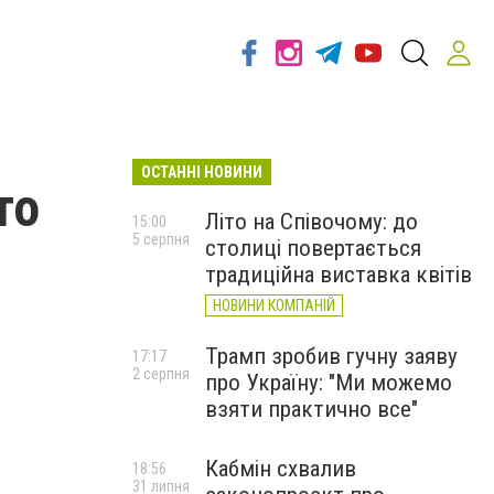
ОСТАННІ НОВИНИ
то
Літо на Співочому: до
15:00
5 серпня
столиці повертається
традиційна виставка квітів
НОВИНИ КОМПАНІЙ
Трамп зробив гучну заяву
17:17
2 серпня
про Україну: "Ми можемо
взяти практично все"
Кабмін схвалив
18:56
31 липня