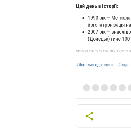
Цей день в історії:
1990 рік — Мстисла
його інтронізація н
2007 рік — внаслід
(Донецьк) гине 100 
Якщо ви помітили помилку, виділіть нео
#Яке сьогодні свято
#події