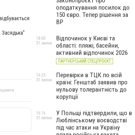
законопроєкт про
оподаткування посилок до
150 євро. Тепер рішення за
 відбувається
ВР
. Засядька"
Відпочинок у Києві та
18:00
31 липня
області: пляжі, басейни,
активний відпочинок 2026
ПАРТНЕРСЬКИЙ СПЕЦПРОЄКТ
Перевірки в ТЦК по всій
16:23
31 липня
країні: Генштаб заявив про
нульову толерантність до
 оцінити
корупції
У Польщі підтвердили, що в
16:16
31 липня
Люблінському воєводстві
під час атаки на Україну
впала російська ракета