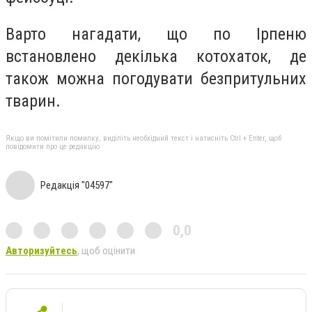
Варто нагадати, що по Ірпеню
встановлено декілька котохаток, де
також можна погодувати безпритульних
тварин.
Якщо ви помітили помилку, виділіть необхідний текст і натисніть Ctrl + Enter, щоб
повідомити про це редакцію
Редакція "04597"
0,0
Авторизуйтесь
, щоб оцінити