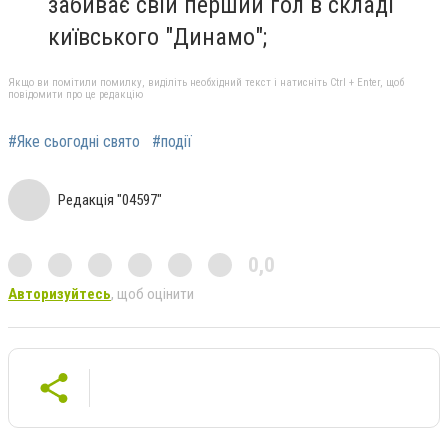
забиває свій перший гол в складі
київського "Динамо";
Якщо ви помітили помилку, виділіть необхідний текст і натисніть Ctrl + Enter, щоб
повідомити про це редакцію
#Яке сьогодні свято
#події
Редакція "04597"
0,0
Авторизуйтесь
, щоб оцінити