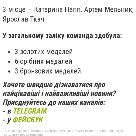
3 місце – Катерина Папп, Артем Мельник,
Ярослав Ткач
У загальному заліку команда здобула:
3 золотих медалей
6 срібних медалей
3 бронзових медалей
Хочете швидше дізнаватися про
найцікавіші і найважливіші новини?
Приєднуйтесь до наших каналів:
- в
TELEGRAM
- у
ФЕЙСБУК
Якщо ви помітили помилку, виділіть необхідний текст і натисніть Ctrl + Enter, щоб
повідомити про це редакцію