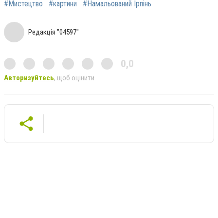
#Мистецтво
#картини
#Намальований Ірпінь
Редакція "04597"
0,0
Авторизуйтесь
, щоб оцінити