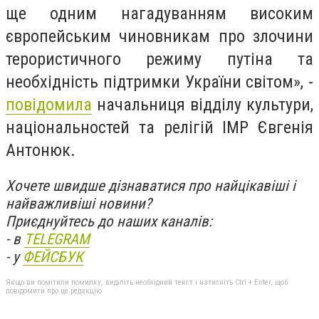
ще одним нагадуванням високим
європейським чиновникам про злочини
терористичного режиму путінa та
необхідність підтримки України світом», -
повідомила
начальниця відділу культури,
національностей та релігій ІМР Євгенія
Антонюк.
Хочете швидше дізнаватися про найцікавіші і
найважливіші новини?
Приєднуйтесь до наших каналів:
- в
TELEGRAM
- у
ФЕЙСБУК
Якщо ви помітили помилку, виділіть необхідний текст і натисніть Ctrl + Enter, щоб
повідомити про це редакцію