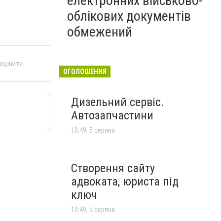
електронних військово-
облікових документів
обмежений
 оцінити
ОГОЛОШЕННЯ
Дизельний сервіс.
Автозапчастини
10:49, 5 серпня
Створення сайту
адвоката, юриста під
ключ
10:49, 5 серпня