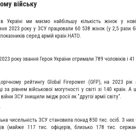
кому війську
в Україні ми маємо найбільшу кількість жінок у новіт
зня 2023 року у ЗСУ працювали 60 538 жінок (у 2,5 рази б
 показників серед армій країн НАТО.
023 року звання Героя України отримали 789 чоловіків і 41 
річному рейтингу Global Firepower (GFP), на 2023 рік 
і за рівнем військової могутності у світі зі 140 країн.
А 
ійни ЗСУ знищили імідж росії як "другої армії світу".
ьна чисельність ЗСУ становила
понад 850 тис. осіб. З них
ів
(майже 117 тис. офіцерів, близько 178 тис. сержант