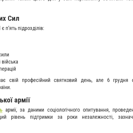
их Сил
 є п’ять підрозділів:
сили
 війська
перацій
ає свій професійний святковий день, але 6 грудня о
аїни.
ької армії
ь
армії, за даними соціологічного опитування, провед
ий рівень підтримки за роки незалежності, зазна