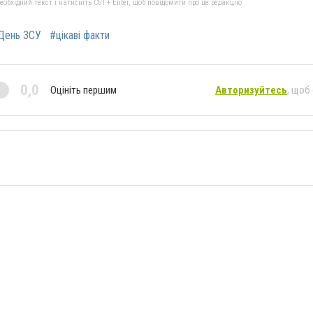
бхідний текст і натисніть Ctrl + Enter, щоб повідомити про це редакцію
День ЗСУ
#цікаві факти
0,0
Оцініть першим
Авторизуйтесь
, щоб