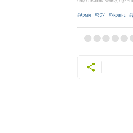
Якщо ви помітили помилку, виділіть нео
#Армія
#ЗСУ
#Україна
#