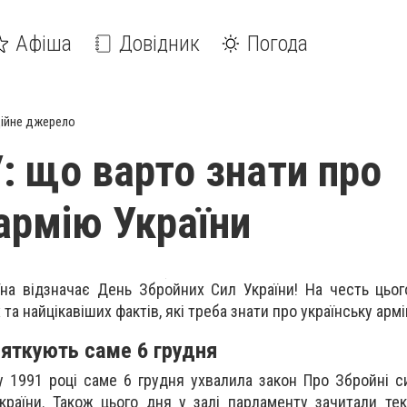
Афіша
Довідник
Погода
ійне джерело
: що варто знати про
 армію України
аїна відзначає День Збройних Сил України! На честь цьо
та найцікавіших фактів, які треба знати про українську армі
яткують саме 6 грудня
у 1991 році саме 6 грудня ухвалила закон Про Збройні си
раїни. Також цього дня у залі парламенту зачитали тек