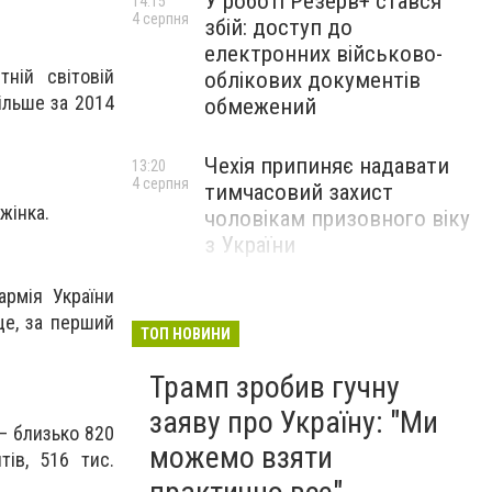
У роботі Резерв+ стався
14:15
4 серпня
збій: доступ до
електронних військово-
ній світовій
облікових документів
ільше за 2014
обмежений
Чехія припиняє надавати
13:20
4 серпня
тимчасовий захист
жінка.
чоловікам призовного віку
з України
армія України
ще, за перший
ТОП НОВИНИ
Трамп зробив гучну
заяву про Україну: "Ми
 – близько 820
можемо взяти
ів, 516 тис.