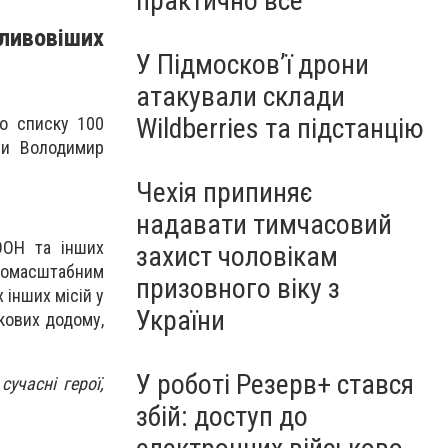
практично все"
ливовіших
У Підмосков’ї дрони
атакували склади
Wildberries та підстанцію
о списку 100
ни Володимир
Чехія припиняє
надавати тимчасовий
ООН та інших
захист чоловікам
овномасштабним
призовного віку з
 інших місій у
України
кових додому,
У роботі Резерв+ стався
учасні герої,
збій: доступ до