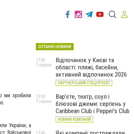
ОСТАННІ НОВИНИ
Відпочинок у Києві та
17:00
7 серпня
області: пляжі, басейни,
активний відпочинок 2026
ПАРТНЕРСЬКИЙ СПЕЦПРОЄКТ
го ми зробили
Вар’єте, театр, соул і
13:00
7 серпня
ю.
блюзові джеми: серпень у
Caribbean Club і Pepper's Club
НОВИНИ КОМПАНІЙ
ли України, а
ст Військової
Які компанії постраждали
17:45