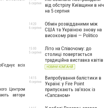
6 серпня
від обстрілу Київщини в ніч
на 5 серпня
Обмін розвідданими між
14:20
6 серпня
США та Україною знову на
високому рівні — Politico
Літо на Співочому: до
15:00
5 серпня
столиці повертається
традиційна виставка квітів
б’єднує всіх
НОВИНИ КОМПАНІЙ
Випробування балістики в
14:15
4 серпня
Україні: у Fire Point
еного Центром
припускають зв’язок із
чають автори
«Сапсаном»