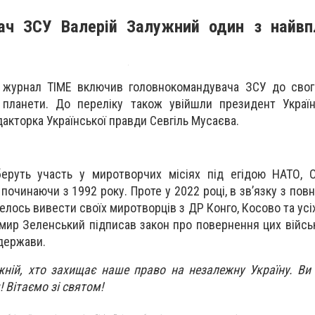
ач ЗСУ Валерій Залужний один з найвп
 журнал TIME включив головнокомандувача ЗСУ до свог
планети. До переліку також увійшли президент Украї
дакторка Української правди Севгіль Мусаєва.
беруть участь у миротворчих місіях під егідою НАТО, 
 починаючи з 1992 року. Проте у 2022 році, в зв’язку з п
елось вивести своїх миротворців з ДР Конго, Косово та усіх
имир Зеленський підписав закон про повернення цих війсь
 держави.
ій, хто захищає наше право на незалежну Україну. Ви с
Вітаємо зі святом!