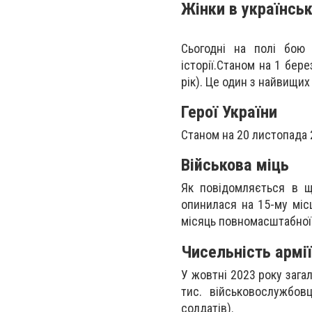
Жінки в українсь
Сьогодні на полі бою 
історії.
Станом на 1 бере
рік). Це один з найвищих
Герої України
Станом на 20 листопада 2
Військова міць
Як повідомляється в що
опинилася на 15-му місц
місяць повномасштабної в
Чисельність армії
У жовтні 2023 року
загал
тис. військовослужбовц
солдатів).