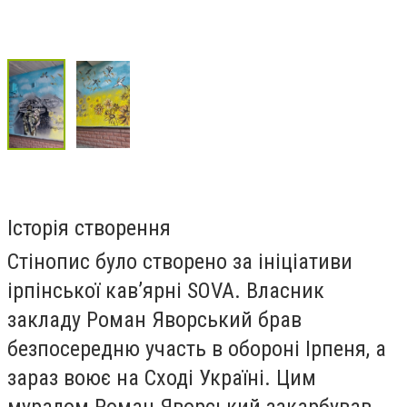
Історія створення
Стінопис було створено за ініціативи
ірпінської кавʼярні SOVA. Власник
закладу Роман Яворський брав
безпосередню участь в обороні Ірпеня, а
зараз воює на Сході Україні. Цим
муралом Роман Яворський закарбував