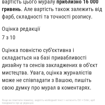
вартість цього муралу
приблизно 16 000
гривень
.
Але в
артість також залежить від
фарб, складності та точності розпису.
Оцінка редакції
7 з 10
Оцінка повністю суб'єктивна і
складається на базі привабливості
дизайну та сенсів закладжених в об'єкт
мистецтва. Увага, оцінка журналістів
може не співпадати з Вашою, пишіть
свою думку про мурал в коментарях.
Якщо ви помітили помилку, виділіть необхідний текст і натисніть Ctrl + Enter, щоб
повідомити про це редакцію