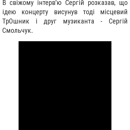
В свіжому інтерв'ю Сергій розказав, що
ідею концерту висунув тоді місцевий
ТрОшник і друг музиканта - Сергій
Смольчук.