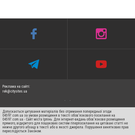
Реклама на сайті:
rek@citysites.ua
Допускається цитування матеріалів без отримання попередньої згоди
04597.com.ua за умови розміщення в тексті обов'язкового посилання на
04597.com.ua - Сайт міста Ірпінь. Для інтернет-видань обов'язкове розміщення
прямого, відкритого для пошукових систем гіперпосилання на цитовані статті не
нижче другого абзацу в тексті або в якості джерела. Порушення виняткових прав
переслідується Законом.