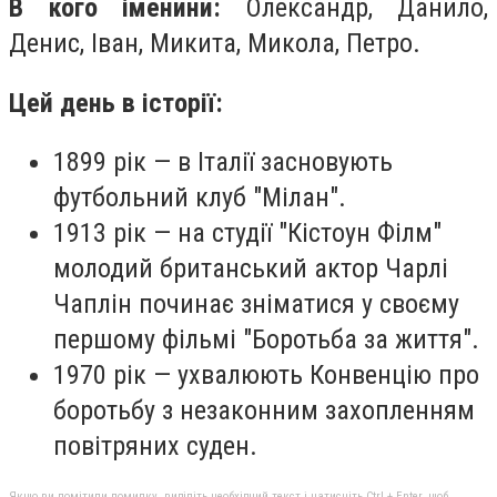
В кого іменини:
Олександр, Данило,
Денис, Іван, Микита, Микола, Петро.
Цей день в історії:
1899 рік — в Італії засновують
футбольний клуб "Мілан".
1913 рік — на студії "Кістоун Філм"
молодий британський актор Чарлі
Чаплін починає зніматися у своєму
першому фільмі "Боротьба за життя".
1970 рік — ухвалюють Конвенцію про
боротьбу з незаконним захопленням
повітряних суден.
Якщо ви помітили помилку, виділіть необхідний текст і натисніть Ctrl + Enter, щоб