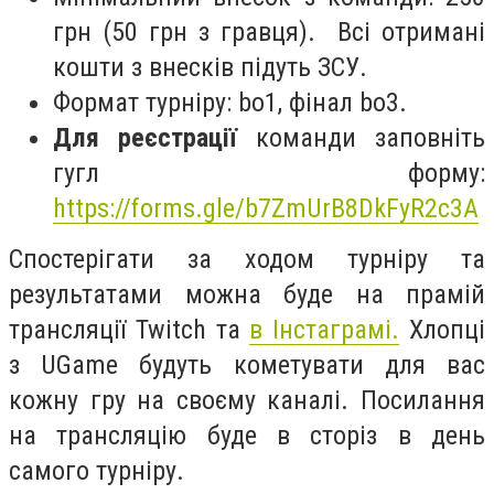
грн (50 грн з гравця). Всі отримані
кошти з внесків підуть ЗСУ.
Формат турніру: bo1, фінал bo3.
Для реєстрації
команди заповніть
гугл форму:
https://forms.gle/b7ZmUrB8DkFyR2c3A
Спостерігати за ходом турніру та
результатами можна буде на прамій
трансляції Twitch та
в Інстаграмі.
Хлопці
з UGame будуть кометувати для вас
кожну гру на своєму каналі. Посилання
на трансляцію буде в сторіз в день
самого турніру.