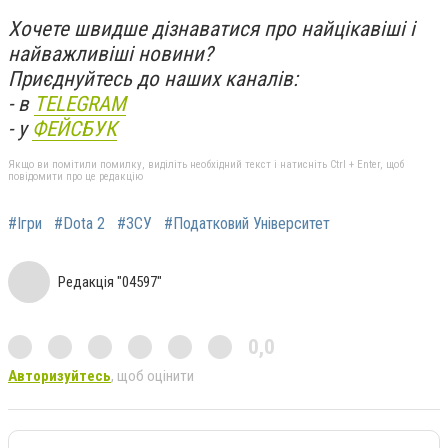
Хочете швидше дізнаватися про найцікавіші і
найважливіші новини?
Приєднуйтесь до наших каналів:
- в
TELEGRAM
- у
ФЕЙСБУК
Якщо ви помітили помилку, виділіть необхідний текст і натисніть Ctrl + Enter, щоб
повідомити про це редакцію
#Ігри
#Dota 2
#ЗСУ
#Податковий Університет
Редакція "04597"
0,0
Авторизуйтесь
, щоб оцінити