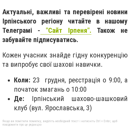
Актуальні, важливі та перевірені новини
Ірпінського регіону читайте в нашому
Телеграмі -
"Сайт Ірпеня".
Також не
забувайте підписуватись.
Кожен учасник знайде гідну конкуренцію
та випробує свої шахові навички.
Коли:
23 грудня, реєстрація о 9:00, а
початок змагань о 10:00
Де:
Ірпінський шахово-шашковий
клуб (вул. Ярославська, 3)
Якщо ви помітили помилку, виділіть необхідний текст і натисніть Ctrl + Enter, щоб
повідомити про це редакцію