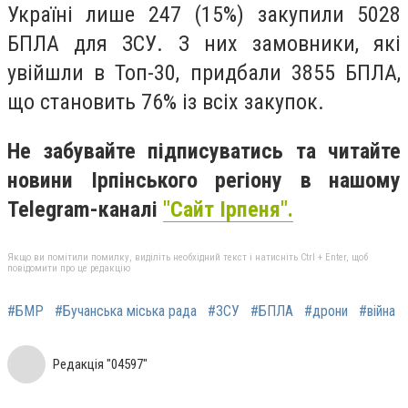
Україні лише 247 (15%) закупили 5028
БПЛА для ЗСУ. З них замовники, які
увійшли в Топ-30, придбали 3855 БПЛА,
що становить 76% із всіх закупок.
Не забувайте підписуватись та читайте
новини Ірпінського регіону в нашому
Telegram-каналі
"Сайт Ірпеня".
Якщо ви помітили помилку, виділіть необхідний текст і натисніть Ctrl + Enter, щоб
повідомити про це редакцію
#БМР
#Бучанська міська рада
#ЗСУ
#БПЛА
#дрони
#війна
Редакція "04597"