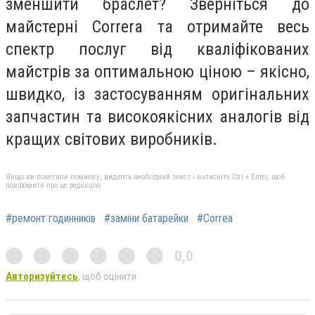
зменшити браслет? Зверніться до
майстерні Correra та отримайте весь
спектр послуг від кваліфікованих
майстрів за оптимальною ціною – якісно,
швидко, із застосуванням оригінальних
запчастин та високоякісних аналогів від
кращих світових виробників.
Якщо ви помітили помилку, виділіть необхідний текст і натисніть Ctrl + Enter, щоб
повідомити про це редакцію
#ремонт годинників
#заміни батарейки
#Correa
0,0
Авторизуйтесь
, щоб оцінити