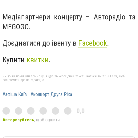
Медіапартнери концерту – Авторадіо та
MEGOGO.
Доєднатися до івенту в
Facebook
.
Купити
квитки
.
Якщо ви помітили помилку, виділіть необхідний текст і натисніть Ctrl + Enter, щоб
повідомити про це редакцію
#афіша Київ
#концерт Друга Ріка
0,0
Авторизуйтесь
, щоб оцінити