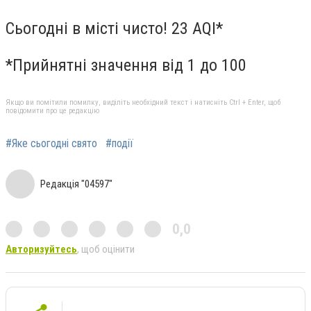
Сьогодні в місті чисто! 23 AQI*
*Прийнятні значення від 1 до 100
Якщо ви помітили помилку, виділіть необхідний текст і натисніть Ctrl + Enter, щоб
повідомити про це редакцію
#Яке сьогодні свято
#події
Редакція "04597"
0,0
Авторизуйтесь
, щоб оцінити