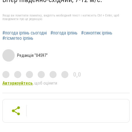
Якщо ви помітили помилку, виділіть необхідний текст і натисніть Ctrl + Enter, щоб
повідомити про це редакцію
#погода ірпінь сьогодні
#погода ірпінь
#синоптик ірпінь
#гісметео ірпінь
Редакція "04597"
0,0
Авторизуйтесь
, щоб оцінити