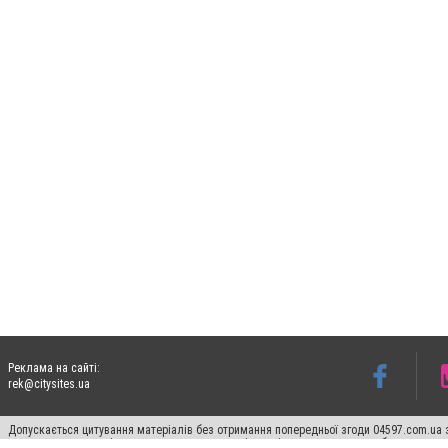
Реклама на сайті:
rek@citysites.ua
Допускається цитування матеріалів без отримання попередньої згоди 04597.com.ua за
пошукових систем гіперпосилання на цитовані статті не нижче другого абзацу в тек