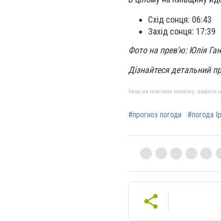
Схід сонця:
06:43
Захід сонця: 17:39
Фото на прев'ю:
Юлія Га
Дізнайтеся детальний п
Якщо ви помітили помилку, виділіть нео
#прогноз погоди
#погода Ір