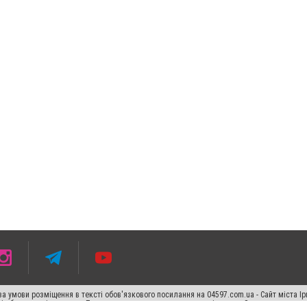
 умови розміщення в тексті обов'язкового посилання на 04597.com.ua - Сайт міста Ір
сті або в якості джерела. Порушення виняткових прав переслідується Законом.