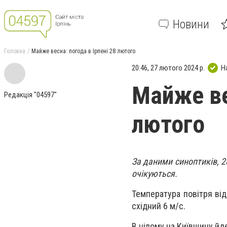
Новини
Головна
Майже весна: погода в Ірпені 28 лютого
20:46, 27 лютого 2024 р.
Н
Майже ве
Редакція "04597"
лютого
За даними синоптиків, 28
очікуються.
Температура повітря від
східний 6 м/с.
В цілому на Київщину йде