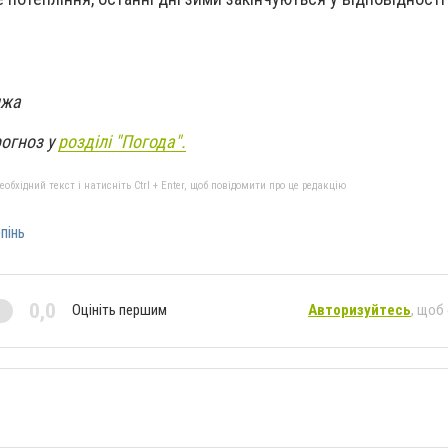
нжа
рогноз у
розділі "Погода".
бхідний текст і натисніть Ctrl + Enter, щоб повідомити про це редакцію
пінь
0,0
Оцініть першим
Авторизуйтесь
, щоб