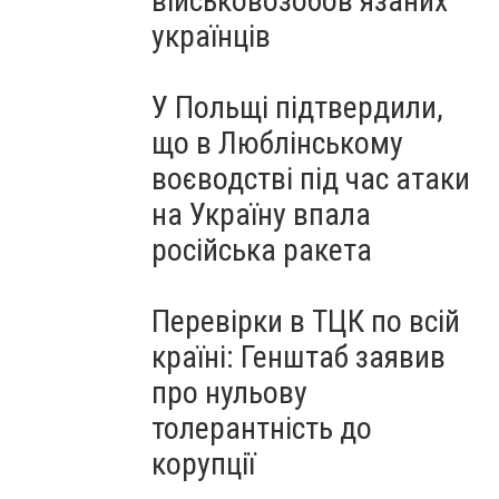
військовозобов’язаних
українців
У Польщі підтвердили,
що в Люблінському
воєводстві під час атаки
на Україну впала
російська ракета
Перевірки в ТЦК по всій
країні: Генштаб заявив
про нульову
толерантність до
корупції