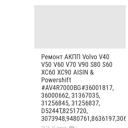
Ремонт АКПП Volvo V40
V50 V60 V70 V90 S80 S60
XC60 XC90 AISIN &
Powershift
#AV4R7000BG#36001817,
36000662, 31367035,
31256845, 31256837,
D5244T,8251720,
3073948,9480761,8636197,306
1
10:16, 31 липня