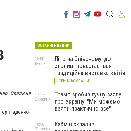
ОСТАННІ НОВИНИ
8
Літо на Співочому: до
15:00
Вчора
столиці повертається
традиційна виставка квітів
НОВИНИ КОМПАНІЙ
ячно. Опади не
Трамп зробив гучну заяву
17:17
2 серпня
про Україну: "Ми можемо
взяти практично все"
ітер південно-
Кабмін схвалив
18:56
31 липня
з графіком.