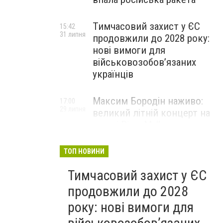
Тимчасовий захист у ЄС
15:42
31 липня
продовжили до 2028 року:
нові вимоги для
військовозобов’язаних
українців
Максим Бородін наживо:
17:00
29 липня
великий літній концерт на
терасі River Mall
НОВИНИ КОМПАНІЙ
ТОП НОВИНИ
Тимчасовий захист у ЄС
продовжили до 2028
року: нові вимоги для