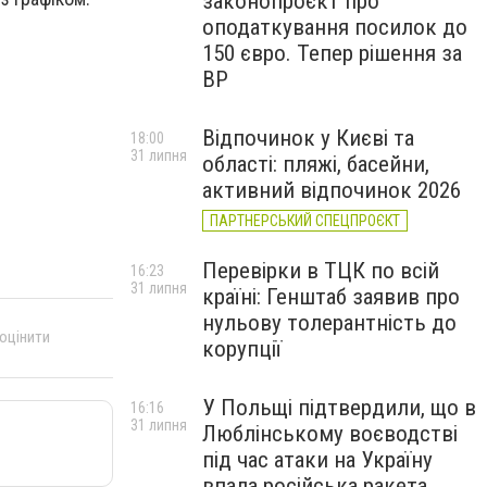
законопроєкт про
оподаткування посилок до
150 євро. Тепер рішення за
ВР
Відпочинок у Києві та
18:00
31 липня
області: пляжі, басейни,
активний відпочинок 2026
ПАРТНЕРСЬКИЙ СПЕЦПРОЄКТ
Перевірки в ТЦК по всій
16:23
31 липня
країні: Генштаб заявив про
нульову толерантність до
 оцінити
корупції
У Польщі підтвердили, що в
16:16
31 липня
Люблінському воєводстві
під час атаки на Україну
впала російська ракета