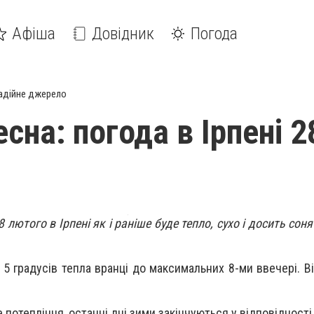
Афіша
Довідник
Погода
адійне джерело
сна: погода в Ірпені 2
 лютого в Ірпені як і раніше буде тепло, сухо і досить сон
 5 градусів тепла вранці до максимальних 8-ми ввечері.
В
 потепління, останні дні зими закінчуються у відповідності 