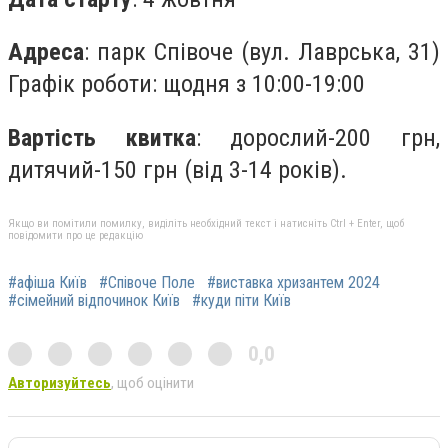
Адреса
: парк Співоче (вул. Лаврська, 31)
Графік роботи: щодня з 10:00-19:00
Вартість квитка
: дорослий-200 грн,
дитячий-150 грн (від 3-14 років).
Якщо ви помітили помилку, виділіть необхідний текст і натисніть Ctrl + Enter, щоб
повідомити про це редакцію
#афіша Київ
#Співоче Поле
#виставка хризантем 2024
#сімейний відпочинок Київ
#куди піти Київ
0,0
Авторизуйтесь
, щоб оцінити