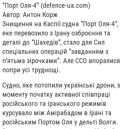
"Порт Оля-4" (defence-ua.com)
Автор: Антон Корж
Знищення на Каспії судна "Порт Оля-4",
яке перевозило з Ірану озброєння та
деталі до "Шахедів", стало для Сил
спеціальних операцій "завданням з
п'ятьма зірочками". Але ССО впоралися
попри усі труднощі.
Судно, яке потопили українські дрони, з
моменту початку активної співпраці
російського та іранського режимів
курсувало між Амірабадом в Ірані та
російським Портом Оля у дельті Волги.