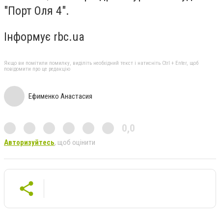
"Порт Оля 4".
Інформує rbc.ua
Якщо ви помітили помилку, виділіть необхідний текст і натисніть Ctrl + Enter, щоб
повідомити про це редакцію
Ефименко Анастасия
0,0
Авторизуйтесь
, щоб оцінити